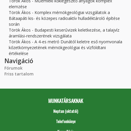
Török Ákos - Műemléki kőkiegészítő anyagok komplex
elemzése
Török Ákos - Komplex mérnökgeológiai vizsgálatok a
Bátaapáti kis- és közepes radioaktív hulladéktároló építése
során
Török Ákos - Budapesti keserűvizek keletkezése, a talajvíz
áramlási-rendszerének vizsgálata
Török Ákos - A 4-es metró Dunától keletre eső nyomvonala
kőzetkörnyezetének mérnökgeológiai és vízföldtani
értékelése
Navigáció
Fórumok
Friss tartalom
MUNKATÁRSAKNAK
Neptun (oktatói)
Telefonkönyv