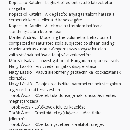
Kopecskó Katalin - Légtisztító és öntisztuló látszóbeton
vizsgálta
Kopecskó Katalin - A kiegészítő anyag tartalom hatása a
cementek kémiai ellenálló képességére
Kopecskó Katalin - A kohósalak tartalom hatása a
kloridmigrációra betonokban
Mahler András - Modelling the volumetric behaviour of
compacted unsaturated soils subjected to shear loading
Mahler András - Pórusvíznyomás-viszonyok hirtelen
változásának hatása a talaj vázszerkezetére
Móczár Balázs - Investigation of Hungarian expansive soils
Nagy László - Árvízvédelmi gátak diszperzitása
Nagy László - Vasúti alépítmény geotechnikai kockázatának
elemzése
Nagy László - Talajok statisztikai paramétereinek vizsgálata
a geotechnikai tervezésben
Török Ákos - Kőzetek tulajdonságainak roncsolásmentes
meghatározása
Török Ákos - Építőkövek felületi kezelése
Török Ákos - Granitoid jellegű kőzetek kőzetfizikai
jellemzése
Török Ákos - Kőzetkörnyezetben kialakított üregek