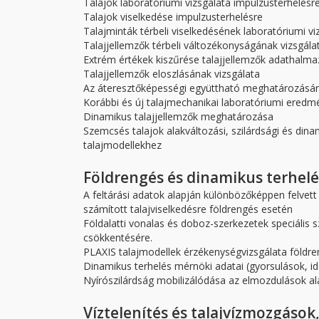
Talajok laboratóriumi vizsgálata impulzusterhelésr
Talajok viselkedése impulzusterhelésre
Talajminták térbeli viselkedésének laboratóriumi vi
Talajjellemzők térbeli változékonyságának vizsgála
Extrém értékek kiszűrése talajjellemzők adathalm
Talajjellemzők eloszlásának vizsgálata
Az áteresztőképességi együttható meghatározásá
Korábbi és új talajmechanikai laboratóriumi eredmén
Dinamikus talajjellemzők meghatározása
Szemcsés talajok alakváltozási, szilárdsági és di
talajmodellekhez
Földrengés és dinamikus terhelé
A feltárási adatok alapján különbözőképpen felve
számított talajviselkedésre földrengés esetén
Földalatti vonalas és doboz-szerkezetek speciális s
csökkentésére.
PLAXIS talajmodellek érzékenységvizsgálata földre
Dinamikus terhelés mérnöki adatai (gyorsulások, i
Nyírószilárdság mobilizálódása az elmozdulások al
Víztelenítés és talajvízmozgások