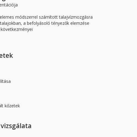
entációja
elemes módszerrel számított talajvízmozgásra
ő talajokban, a befolyásoló tényezők elemzése
k következményei
etek
lítása
lt kőzetek
 vizsgálata