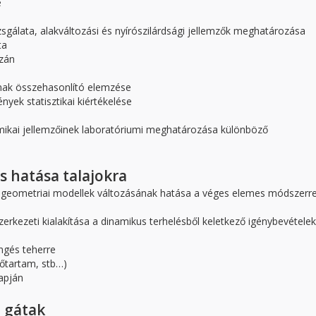
e
zsgálata, alakváltozási és nyírószilárdsági jellemzők meghatározása
ta
azán
nak összehasonlító elemzése
yek statisztikai kiértékelése
namikai jellemzőinek laboratóriumi meghatározása különböző
s hatása talajokra
tt geometriai modellek változásának hatása a véges elemes módszerre
zerkezeti kialakítása a dinamikus terhelésből keletkező igénybevételek
ngés teherre
dőtartam, stb…)
apján
, gátak