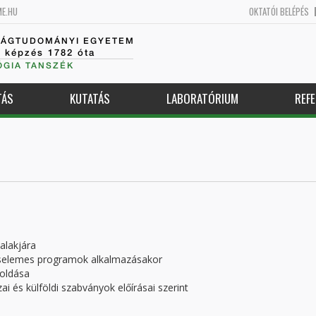
ME.HU
OKTATÓI BELÉPÉS
SÁGTUDOMÁNYI EGYETEM
k képzés 1782 óta
GIA TANSZÉK
TÁS
KUTATÁS
LABORATÓRIUM
REFE
alakjára
selemes programok alkalmazásakor
oldása
i és külföldi szabványok előírásai szerint