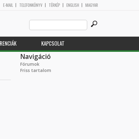
E-MAIL
TELEFONKÖNYV
TÉRKÉP
ENGLISH
MAGYAR
Search
Keresés űrlap
this
site
RENCIÁK
KAPCSOLAT
Navigáció
Fórumok
Friss tartalom