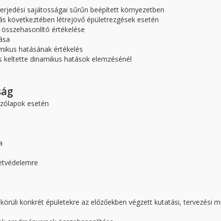
terjedési sajátosságai sűrűn beépített környezetben
lás következtében létrejövő épületrezgések esetén
 összehasonlító értékelése
ása
mikus hatásának értékelés
s keltette dinamikus hatások elemzésénél
ság
szólapok esetén
a
letvédelemre
 körüli konkrét épületekre az előzőekben végzett kutatási, tervezési 