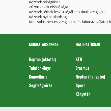
Kőzetek hőtágulása
Zúzottkövek időállósága
Kőzetek térbeli feszültségállapotának vizsgálata
Kőzetek nyírószilárdsága
Roncsolásmentes vizsgálatok és laborvizsgálatok 
MUNKATÁRSAKNAK
HALLGATÓKNAK
Neptun (oktatói)
KTH
Telefonkönyv
Erasmus
Kancellária
Neptun (hallgatói)
Segítségkérés
Sport
Könyvtár