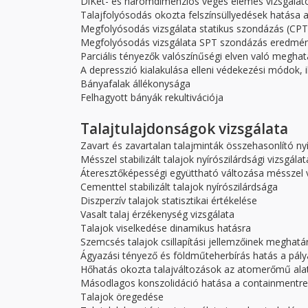
DiKét- és háromdimenziós véges elemes vizsgálat
Talajfolyósodás okozta felszínsüllyedések hatása 
Megfolyósodás vizsgálata statikus szondázás (CPT
Megfolyósodás vizsgálata SPT szondázás eredmén
Parciális tényezők valószínűségi elven való megh
A depresszió kialakulása elleni védekezési módok,
Bányafalak állékonysága
Felhagyott bányák rekultivációja
Talajtulajdonságok vizsgálata
Zavart és zavartalan talajminták összehasonlító nyí
Mésszel stabilizált talajok nyírószilárdsági vizsgálat
Áteresztőképességi együttható változása mésszel v
Cementtel stabilizált talajok nyírószilárdsága
Diszperzív talajok statisztikai értékelése
Vasalt talaj érzékenység vizsgálata
Talajok viselkedése dinamikus hatásra
Szemcsés talajok csillapítási jellemzőinek meghat
Ágyazási tényező és földműteherbírás hatás a pál
Hőhatás okozta talajváltozások az atomerőmű ala
Másodlagos konszolidáció hatása a containmentre
Talajok öregedése