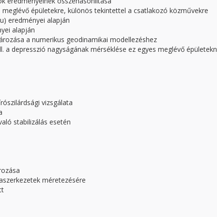
ok eredményeinek összehasonlítása
a meglévő épületekre, különös tekintettel a csatlakozó közművekre
u) eredményei alapján
yei alapján
atározása a numerikus geodinamikai modellezéshez
 ill. a depresszió nagyságának mérséklése ez egyes meglévő épületekn
rószilárdsági vizsgálata
a
aló stabilizálás esetén
ározása
yaszerkezetek méretezésére
tt