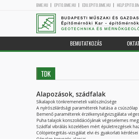
BME.HU
EPITO.BME.HU
EDU.EPITO.BME.HU
HELP.EPITO.B
BUDAPESTI MŰSZAKI ÉS GAZDA
Építőmérnöki Kar - építőmérnö
GEOTECHNIKA ÉS MÉRNÖKGEOLÓ
BEMUTATKOZÁS
OKTA
TDK
Alapozások, szádfalak
Síkalapok tönkremeneteli valószínűsége
A nyírószilárdsági paraméterek hatása a csúszólap 
Bemenő paraméterek érzékenységvizsgálata vége
Puha talajok konszolidációjának végeselemes meg
Szádfal vibrálás közelében mért épületrezgések haza
Cölöpintegritás-vizsgálat elvi és gyakorlati kérdései
Gépalap-tervezés alapjai