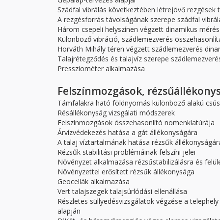
Szádfal vibrálás következtében létrejövő rezgések 
A rezgésforrás távolságának szerepe szádfal vibrá
Három csepeli helyszínen végzett dinamikus mérés
Különböző vibráció, szádlemezverés összehasonlít
Horváth Mihály téren végzett szádlemezverés dina
Talajrétegződés és talajvíz szerepe szádlemezveré
Pressziométer alkalmazása
Felszínmozgások, rézsűállékony
Támfalakra ható földnyomás különböző alakú csú
Résállékonyság vizsgálati módszerek
Felszínmozgások összehasonlító nomenklatúrája
Árvízvédekezés hatása a gát állékonyságára
A talaj víztartalmának hatása rézsűk állékonyságár
Rézsűk stabilitási problémáinak felszíni jelei
Növényzet alkalmazása rézsűstabilizálásra és felü
Növényzettel erősített rézsűk állékonysága
Geocellák alkalmazása
Vert talajszegek talajsúrlódási ellenállása
Részletes süllyedésvizsgálatok végzése a telephely
alapján