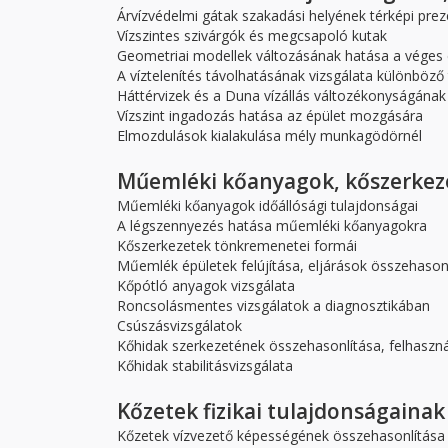
Árvízvédelmi gátak szakadási helyének térképi prez
Vízszintes szivárgók és megcsapoló kutak
Geometriai modellek változásának hatása a véges 
A víztelenítés távolhatásának vizsgálata különböz
Háttérvizek és a Duna vízállás változékonyságána
Vízszint ingadozás hatása az épület mozgására
Elmozdulások kialakulása mély munkagödörnél
Műemléki kőanyagok, kőszerkez
Műemléki kőanyagok időállósági tulajdonságai
A légszennyezés hatása műemléki kőanyagokra
Kőszerkezetek tönkremenetei formái
Műemlék épületek felújítása, eljárások összehason
Kőpótló anyagok vizsgálata
Roncsolásmentes vizsgálatok a diagnosztikában
Csúszásvizsgálatok
Kőhidak szerkezetének összehasonlítása, felhaszná
Kőhidak stabilitásvizsgálata
Kőzetek fizikai tulajdonságainak
Kőzetek vízvezető képességének összehasonlítása