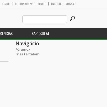
E-MAIL
TELEFONKÖNYV
TÉRKÉP
ENGLISH
MAGYAR
Search
Keresés űrlap
this
site
RENCIÁK
KAPCSOLAT
Navigáció
Fórumok
Friss tartalom