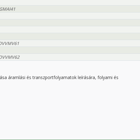
OGMAI41
EEOVVMV61
EEOVVMV62
zása áramlási és transzportfolyamatok leírására, folyami és