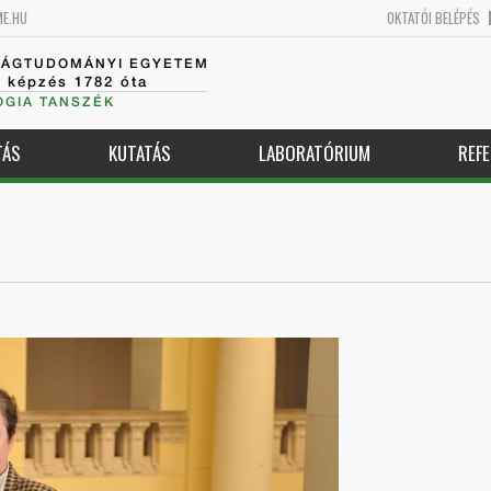
ME.HU
OKTATÓI BELÉPÉS
SÁGTUDOMÁNYI EGYETEM
k képzés 1782 óta
GIA TANSZÉK
TÁS
KUTATÁS
LABORATÓRIUM
REFE