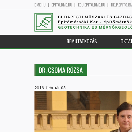
BME.HU
EPITO.BME.HU
EDU.EPITO.BME.HU
HELP.EPITO.B
BUDAPESTI MŰSZAKI ÉS GAZDA
Építőmérnöki Kar - építőmérnö
GEOTECHNIKA ÉS MÉRNÖKGEOLÓ
BEMUTATKOZÁS
OKTA
DR. CSOMA RÓZSA
2016. február 08.