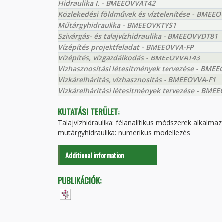
Hidraulika I. - BMEEOVVAT42
Közlekedési földművek és víztelenítése - BMEE
Műtárgyhidraulika - BMEEOVKTVS1
Szivárgás- és talajvízhidraulika - BMEEOVVDT81
Vízépítés projektfeladat - BMEEOVVA-FP
Vízépítés, vízgazdálkodás - BMEEOVVAT43
Vízhasznosítási létesítmények tervezése - BM
Vízkárelhárítás, vízhasznosítás - BMEEOVVA-F1
Vízkárelhárítási létesitmények tervezése - BM
KUTATÁSI TERÜLET:
Talajvízhidraulika: félanalítikus módszerek alkalma
mutárgyhidraulika: numerikus modellezés
Additional information
PUBLIKÁCIÓK: