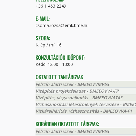
+36 1 463 2249
E-MAIL:
csoma.rozsa@emk.bme.hu
SZOBA:
K. ép / mf. 16.
KONZULTÁCIÓS IDŐPONT:
Kedd: 12:00 - 13:00
OKTATOTT TANTÁRGYAK
Felszín alatti vizek - BMEEOVVMV63
Vízépítés projektfeladat - BMEEOVVA-FP
Vízépítés, vízgazdálkodás - BMEEOVVAT43
Vízhasznosítási létesítmények tervezése - BM
Vízkárelhárítás, vízhasznosítás - BMEEOVVA-F1
KORÁBBAN OKTATOTT TÁRGYAK:
Felszín alatti vizek - BMEEOVVMV63