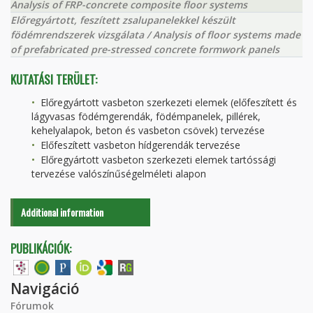
Analysis of FRP-concrete composite floor systems
Előregyártott, feszített zsalupanelekkel készült
födémrendszerek vizsgálata / Analysis of floor systems made
of prefabricated pre-stressed concrete formwork panels
KUTATÁSI TERÜLET:
Előregyártott vasbeton szerkezeti elemek (előfeszített és
lágyvasas födémgerendák, födémpanelek, pillérek,
kehelyalapok, beton és vasbeton csövek) tervezése
Előfeszített vasbeton hídgerendák tervezése
Előregyártott vasbeton szerkezeti elemek tartóssági
tervezése valószínűségelméleti alapon
Additional information
PUBLIKÁCIÓK:
Navigáció
Fórumok