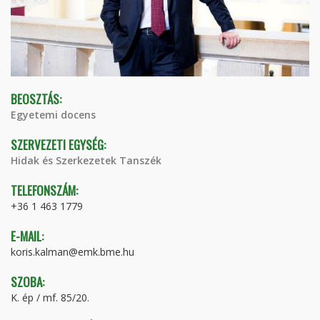
BEOSZTÁS:
Egyetemi docens
SZERVEZETI EGYSÉG:
Hidak és Szerkezetek Tanszék
TELEFONSZÁM:
+36 1 463 1779
E-MAIL:
koris.kalman@emk.bme.hu
SZOBA:
K. ép / mf. 85/20.