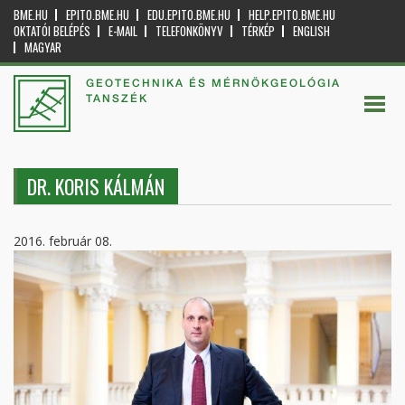
BME.HU
EPITO.BME.HU
EDU.EPITO.BME.HU
HELP.EPITO.BME.HU
OKTATÓI BELÉPÉS
E-MAIL
TELEFONKÖNYV
TÉRKÉP
ENGLISH
MAGYAR
GEOTECHNIKA ÉS MÉRNÖKGEOLÓGIA
TANSZÉK
DR. KORIS KÁLMÁN
2016. február 08.