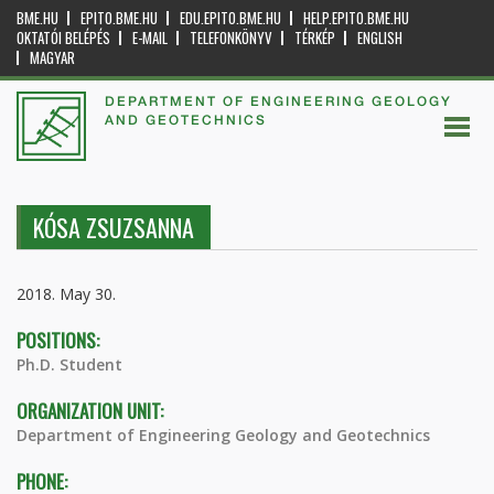
BME.HU
EPITO.BME.HU
EDU.EPITO.BME.HU
HELP.EPITO.BME.HU
OKTATÓI BELÉPÉS
E-MAIL
TELEFONKÖNYV
TÉRKÉP
ENGLISH
MAGYAR
DEPARTMENT OF ENGINEERING GEOLOGY
AND GEOTECHNICS
KÓSA ZSUZSANNA
2018. May 30.
POSITIONS:
Ph.D. Student
ORGANIZATION UNIT:
Department of Engineering Geology and Geotechnics
PHONE: