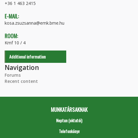
+36 1 463 2415
E-MAIL:
kosa.zsuzsanna@emk.bme.hu
ROOM:
Kmf 10 / 4
Additional information
Navigation
Forums
Recent content
MUNKATÁRSAKNAK
Neptun (oktatói)
Telefonkönyv