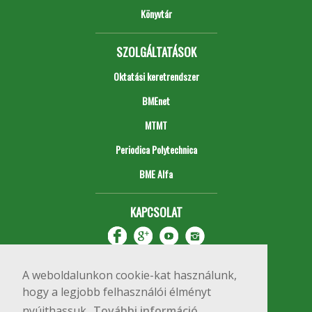
Könyvtár
SZOLGÁLTATÁSOK
Oktatási keretrendszer
BMEnet
MTMT
Periodica Polytechnica
BME Alfa
KAPCSOLAT
A weboldalunkon cookie-kat használunk,
hogy a legjobb felhasználói élményt
nyújthassuk.
További információ