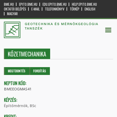
BME.HU
EPITO.BME.HU
EDU.EPITO.BME.HU
HELP.EPITO.BME.HU
OKTATÓI BELÉPÉS
E-MAIL
TELEFONKÖNYV
TÉRKÉP
ENGLISH
MAGYAR
GEOTECHNIKA ÉS MÉRNÖKGEOLÓGIA
TANSZÉK
KŐZETMECHANIKA
Elsődleges fülek
MEGTEKINTÉS
(AKTÍV
FORDÍTÁS
FÜL)
NEPTUN KÓD:
BMEEOGMAS41
KÉPZÉS:
Építőmérnök, BSc
KREDIT: