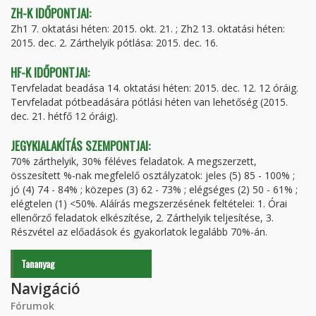
ZH-K IDŐPONTJAI:
Zh1 7. oktatási héten: 2015. okt. 21. ; Zh2 13. oktatási héten:
2015. dec. 2. Zárthelyik pótlása: 2015. dec. 16.
HF-K IDŐPONTJAI:
Tervfeladat beadása 14. oktatási héten: 2015. dec. 12. 12 óráig.
Tervfeladat pótbeadására pótlási héten van lehetőség (2015.
dec. 21. hétfő 12 óráig).
JEGYKIALAKÍTÁS SZEMPONTJAI:
70% zárthelyik, 30% féléves feladatok. A megszerzett,
összesített %-nak megfelelő osztályzatok: jeles (5) 85 - 100% ;
jó (4) 74 - 84% ; közepes (3) 62 - 73% ; elégséges (2) 50 - 61% ;
elégtelen (1) <50%. Aláírás megszerzésének feltételei: 1. Órai
ellenőrző feladatok elkészítése, 2. Zárthelyik teljesítése, 3.
Részvétel az előadások és gyakorlatok legalább 70%-án.
Tananyag
Navigáció
Fórumok