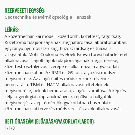
SZERVEZETI EGYSÉG:
Geotechnika és Mérnökgeológia Tanszék
LEÍRÁS:
A kőzetmechanikai modell: kőzettömb, kőzettest, tagoltság.
Kőzettömb tulajdonságainak meghatározása laboratóriumban:
egyirányú nyomószilárdság, húzószilárdság és triaxiális
vizsgálatok. Mohr-Coulomb és Hoek-Brown törési határfeltétel
alkalmazása. Tagoltságok tulajdonságainak megismerése,
kőzettest-osztályozás szerepe és alkalmazása a gyakorlati
kőzetmechanikában. Az RMR és GSI osztályozási módszer
megismerése. Az alagútépítés módszereinek, elveinek
bemutatása: TBM és NATM alkalmazási feltételeinek
megismerése, példák bemutatása, alagút számítása. A képzés
célja a geológiai alaptanulmányokra épülve a hallgatók
megismerjék az építőmérnöki gyakorlatban használatos
kőzetmechanikai tervezés módszereit és azok alkalmazását.
HETI ÓRASZÁM (ELŐADÁS/GYAKORLAT/LABOR):
1/1/0