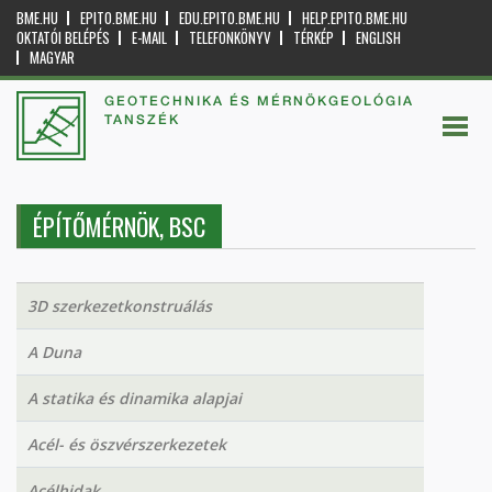
BME.HU
EPITO.BME.HU
EDU.EPITO.BME.HU
HELP.EPITO.BME.HU
OKTATÓI BELÉPÉS
E-MAIL
TELEFONKÖNYV
TÉRKÉP
ENGLISH
MAGYAR
GEOTECHNIKA ÉS MÉRNÖKGEOLÓGIA
TANSZÉK
ÉPÍTŐMÉRNÖK, BSC
3D szerkezetkonstruálás
A Duna
A statika és dinamika alapjai
Acél- és öszvérszerkezetek
Acélhidak