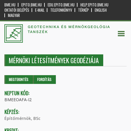
BME.HU
EPITO.BME.HU
EDU.EPITO.BME.HU
HELP.EPITO.BME.HU
OKTATÓI BELÉPÉS
E-MAIL
TELEFONKÖNYV
TÉRKÉP
ENGLISH
MAGYAR
GEOTECHNIKA ÉS MÉRNÖKGEOLÓGIA
TANSZÉK
MÉRNÖKI LÉTESÍTMÉNYEK GEODÉZIÁJA
Elsődleges fülek
MEGTEKINTÉS
(AKTÍV
FORDÍTÁS
FÜL)
NEPTUN KÓD:
BMEEOAFA-I2
KÉPZÉS:
Építőmérnök, BSc
KREDIT: