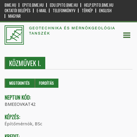
BME.HU
EPITO.BME.HU
EDU.EPITO.BME.HU
HELP.EPITO.BME.HU
OKTATÓI BELÉPÉS
E-MAIL
TELEFONKÖNYV
TÉRKÉP
ENGLISH
MAGYAR
GEOTECHNIKA ÉS MÉRNÖKGEOLÓGIA
TANSZÉK
KÖZMŰVEK I.
Elsődleges fülek
MEGTEKINTÉS
(AKTÍV
FORDÍTÁS
FÜL)
NEPTUN KÓD:
BMEEOVKAT42
KÉPZÉS:
Építőmérnök, BSc
KREDIT: