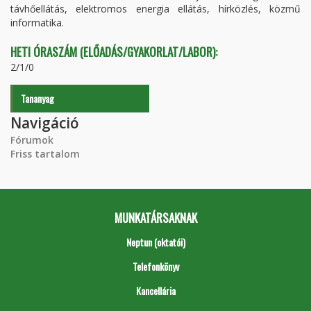
távhőellátás, elektromos energia ellátás, hírközlés, közmű
informatika.
HETI ÓRASZÁM (ELŐADÁS/GYAKORLAT/LABOR):
2/1/0
Tananyag
Navigáció
Fórumok
Friss tartalom
MUNKATÁRSAKNAK
Neptun (oktatói)
Telefonkönyv
Kancellária