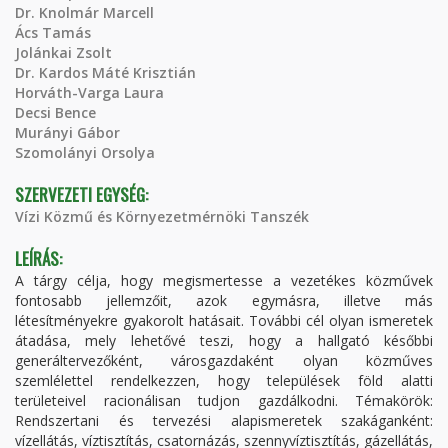
Dr. Knolmár Marcell
Ács Tamás
Jolánkai Zsolt
Dr. Kardos Máté Krisztián
Horváth-Varga Laura
Decsi Bence
Murányi Gábor
Szomolányi Orsolya
SZERVEZETI EGYSÉG:
Vízi Közmű és Környezetmérnöki Tanszék
LEÍRÁS:
A tárgy célja, hogy megismertesse a vezetékes közművek
fontosabb jellemzőit, azok egymásra, illetve más
létesítményekre gyakorolt hatásait. További cél olyan ismeretek
átadása, mely lehetővé teszi, hogy a hallgató későbbi
generáltervezőként, városgazdaként olyan közműves
szemlélettel rendelkezzen, hogy települések föld alatti
területeivel racionálisan tudjon gazdálkodni. Témakörök:
Rendszertani és tervezési alapismeretek szakáganként:
vízellátás, víztisztítás, csatornázás, szennyvíztisztítás, gázellátás,