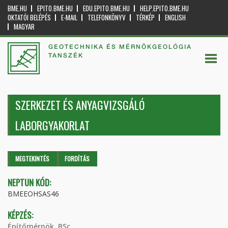
BME.HU
EPITO.BME.HU
EDU.EPITO.BME.HU
HELP.EPITO.BME.HU
OKTATÓI BELÉPÉS
E-MAIL
TELEFONKÖNYV
TÉRKÉP
ENGLISH
MAGYAR
GEOTECHNIKA ÉS MÉRNÖKGEOLÓGIA
TANSZÉK
SZERKEZET ÉS ANYAGVIZSGÁLÓ
LABORGYAKORLAT
Elsődleges fülek
MEGTEKINTÉS
(AKTÍV
FORDÍTÁS
FÜL)
NEPTUN KÓD:
BMEEOHSAS46
KÉPZÉS:
Építőmérnök, BSc