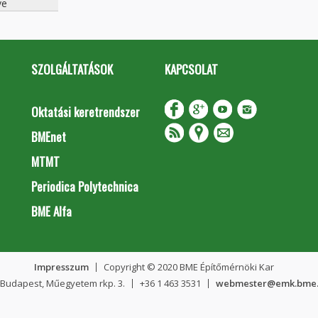
ve
SZOLGÁLTATÁSOK
KAPCSOLAT
Oktatási keretrendszer
BMEnet
MTMT
Periodica Polytechnica
BME Alfa
Impresszum
Copyright © 2020 BME Építőmérnöki Kar
 Budapest, Műegyetem rkp. 3.
+36 1 463 3531
webmester@emk.bme