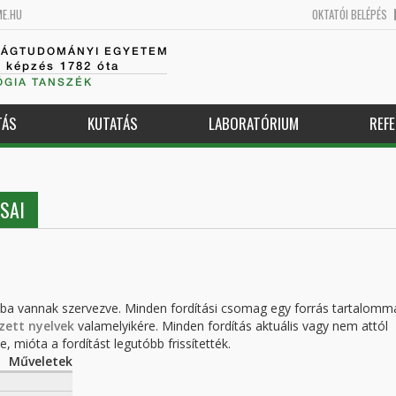
ME.HU
OKTATÓI BELÉPÉS
SÁGTUDOMÁNYI EGYETEM
k képzés 1782 óta
GIA TANSZÉK
TÁS
KUTATÁS
LABORATÓRIUM
REFE
SAI
kba vannak szervezve. Minden fordítási csomag egy forrás tartalomm
zett nyelvek
valamelyikére. Minden fordítás aktuális vagy nem attól
, mióta a fordítást legutóbb frissítették.
Műveletek