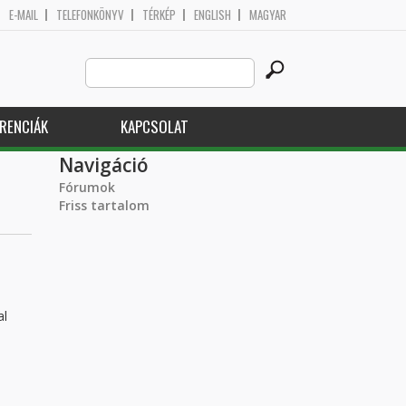
E-MAIL
TELEFONKÖNYV
TÉRKÉP
ENGLISH
MAGYAR
Search
Keresés űrlap
this
site
RENCIÁK
KAPCSOLAT
Navigáció
Fórumok
Friss tartalom
al