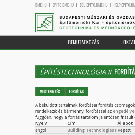
BME.HU
EPITO.BME.HU
EDU.EPITO.BME.HU
HELP.EPITO.B
BUDAPESTI MŰSZAKI ÉS GAZDA
Építőmérnöki Kar - építőmérnö
GEOTECHNIKA ÉS MÉRNÖKGEOLÓ
BEMUTATKOZÁS
OKTA
FORDÍTÁ
ÉPÍTÉSTECHNOLÓGIA II.
Elsődleges fülek
MEGTEKINTÉS
FORDÍTÁS
(AKTÍV
FÜL)
A beküldött tartalmak fordításai fordítás csomago
rendelkezik és bármennyi fordítással az
engedélye
függően, hogy a forrás tartalom jelentősen frissült-e
Nyelv
Cím
Állapot
angol
Building Technologies II
Rejtett