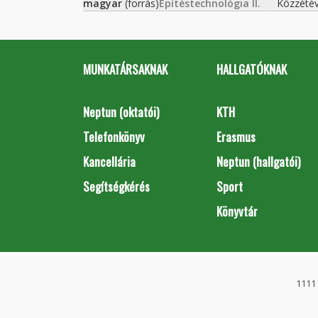
magyar
(forrás)
Építéstechnológia II.
Közzété
MUNKATÁRSAKNAK
HALLGATÓKNAK
Neptun (oktatói)
KTH
Telefonkönyv
Erasmus
Kancellária
Neptun (hallgatói)
Segítségkérés
Sport
Könyvtár
1111