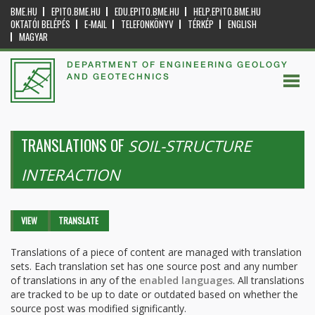
BME.HU
EPITO.BME.HU
EDU.EPITO.BME.HU
HELP.EPITO.BME.HU
OKTATÓI BELÉPÉS
E-MAIL
TELEFONKÖNYV
TÉRKÉP
ENGLISH
MAGYAR
DEPARTMENT OF ENGINEERING GEOLOGY
AND GEOTECHNICS
TRANSLATIONS OF
SOIL-STRUCTURE
INTERACTION
Primary tabs
VIEW
TRANSLATE
(ACTIVE
TAB)
Translations of a piece of content are managed with translation
sets. Each translation set has one source post and any number
of translations in any of the
enabled languages
. All translations
are tracked to be up to date or outdated based on whether the
source post was modified significantly.