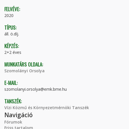
FELVÉVE:
2020
TÍPUS:
áll. ö.díj.
KÉPZÉS:
2+2 éves
MUNKATÁRS OLDALA:
Szomolányi Orsolya
E-MAIL:
szomolanyi.orsolya@emk.bme.hu
TANSZÉK:
Vízi Közmű és Környezetmérnöki Tanszék
Navigáció
Fórumok
Friss tartalom