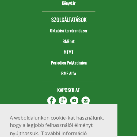
Könyvtár
SZOLGÁLTATÁSOK
Oktatási keretrendszer
BMEnet
MTMT
Periodica Polytechnica
BME Alfa
KAPCSOLAT
A weboldalunkon cookie-kat használunk,
hogy a legjobb felhasználói élményt
nyújthassuk.
További információ