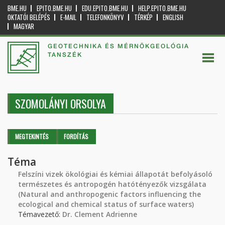
BME.HU
EPITO.BME.HU
EDU.EPITO.BME.HU
HELP.EPITO.BME.HU
OKTATÓI BELÉPÉS
E-MAIL
TELEFONKÖNYV
TÉRKÉP
ENGLISH
MAGYAR
GEOTECHNIKA ÉS MÉRNÖKGEOLÓGIA
TANSZÉK
SZOMOLÁNYI ORSOLYA
Elsődleges fülek
MEGTEKINTÉS
(AKTÍV
FORDÍTÁS
FÜL)
Téma
Felszíni vizek ökológiai és kémiai állapotát befolyásoló
természetes és antropogén hatótényezők vizsgálata
(Natural and anthropogenic factors influencing the
ecological and chemical status of surface waters)
Témavezető:
Dr. Clement Adrienne