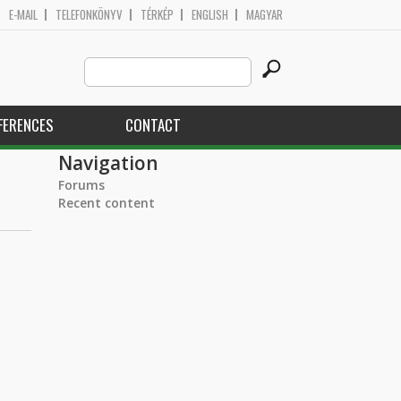
E-MAIL
TELEFONKÖNYV
TÉRKÉP
ENGLISH
MAGYAR
Search
Search form
this
site
FERENCES
CONTACT
Navigation
Forums
Recent content