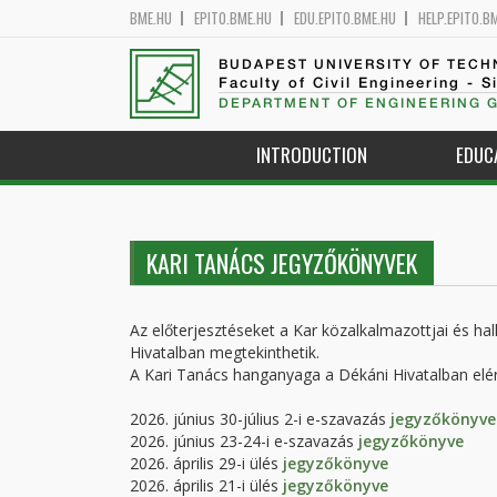
BME.HU
EPITO.BME.HU
EDU.EPITO.BME.HU
HELP.EPITO.B
BUDAPEST UNIVERSITY OF TEC
Faculty of Civil Engineering - S
DEPARTMENT OF ENGINEERING 
INTRODUCTION
EDUC
KARI TANÁCS JEGYZŐKÖNYVEK
Az előterjesztéseket a Kar közalkalmazottjai és hal
Hivatalban megtekinthetik.
A Kari Tanács hanganyaga a Dékáni Hivatalban elé
2026. június 30-július 2-i e-szavazás
jegyzőkönyve
2026. június 23-24-i e-szavazás
jegyzőkönyve
2026. április 29-i ülés
jegyzőkönyve
2026. április 21-i ülés
j
egyzőkönyve