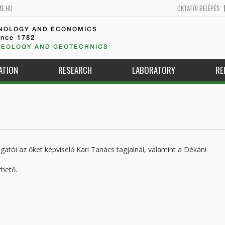
ME.HU
OKTATÓI BELÉPÉS
HNOLOGY AND ECONOMICS
ince 1782
GEOLOGY AND GEOTECHNICS
ATION
RESEARCH
LABORATORY
RE
lgatói az őket képviselő Kari Tanács tagjainál, valamint a Dékáni
rhető.