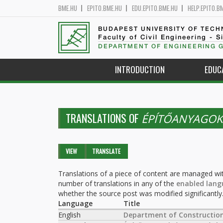
BME.HU
EPITO.BME.HU
EDU.EPITO.BME.HU
HELP.EPITO.B
BUDAPEST UNIVERSITY OF TEC
Faculty of Civil Engineering - S
DEPARTMENT OF ENGINEERING 
INTRODUCTION
EDUC
TRANSLATIONS OF
ÉPÍTŐANYAGOK 
Primary tabs
VIEW
TRANSLATE
(ACTIVE
TAB)
Translations of a piece of content are managed wit
number of translations in any of the
enabled lang
whether the source post was modified significantly
Language
Title
English
Department of Construction