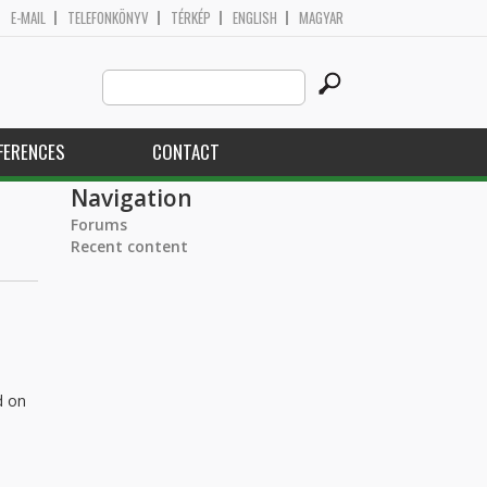
E-MAIL
TELEFONKÖNYV
TÉRKÉP
ENGLISH
MAGYAR
Search
Search form
this
site
FERENCES
CONTACT
Navigation
Forums
Recent content
d on