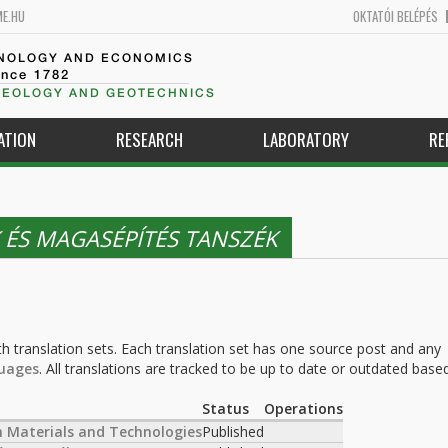
ME.HU
OKTATÓI BELÉPÉS
HNOLOGY AND ECONOMICS
ince 1782
GEOLOGY AND GEOTECHNICS
ATION
RESEARCH
LABORATORY
RE
ÉS MAGASÉPÍTÉS TANSZÉK
h translation sets. Each translation set has one source post and any
uages
. All translations are tracked to be up to date or outdated base
.
Status
Operations
 Materials and Technologies
Published