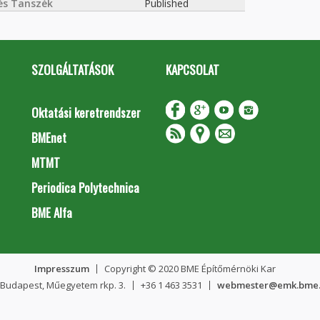
és Tanszék
Published
SZOLGÁLTATÁSOK
KAPCSOLAT
Oktatási keretrendszer
BMEnet
MTMT
Periodica Polytechnica
BME Alfa
Impresszum
Copyright © 2020 BME Építőmérnöki Kar
 Budapest, Műegyetem rkp. 3.
+36 1 463 3531
webmester@emk.bme