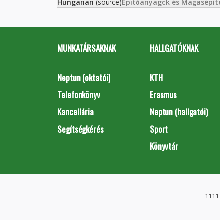
Hungarian
(source)
Építőanyagok és Magasépít
MUNKATÁRSAKNAK
HALLGATÓKNAK
Neptun (oktatói)
KTH
Telefonkönyv
Erasmus
Kancellária
Neptun (hallgatói)
Segítségkérés
Sport
Könyvtár
1111