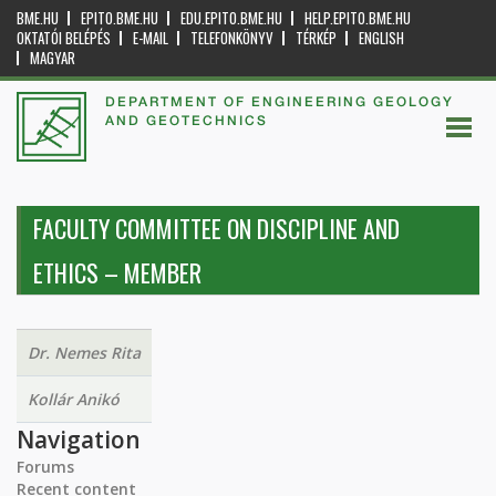
BME.HU
EPITO.BME.HU
EDU.EPITO.BME.HU
HELP.EPITO.BME.HU
OKTATÓI BELÉPÉS
E-MAIL
TELEFONKÖNYV
TÉRKÉP
ENGLISH
MAGYAR
DEPARTMENT OF ENGINEERING GEOLOGY
AND GEOTECHNICS
FACULTY COMMITTEE ON DISCIPLINE AND
ETHICS – MEMBER
Dr. Nemes Rita
Kollár Anikó
Navigation
Forums
Recent content