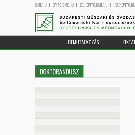
BME.HU
EPITO.BME.HU
EDU.EPITO.BME.HU
HELP.EPITO.B
BUDAPESTI MŰSZAKI ÉS GAZDA
Építőmérnöki Kar - építőmérnö
GEOTECHNIKA ÉS MÉRNÖKGEOLÓ
BEMUTATKOZÁS
OKTA
DOKTORANDUSZ