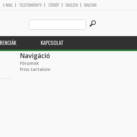
E-MAIL
TELEFONKÖNYV
TÉRKÉP
ENGLISH
MAGYAR
Search
Keresés űrlap
this
site
RENCIÁK
KAPCSOLAT
Navigáció
Fórumok
Friss tartalom