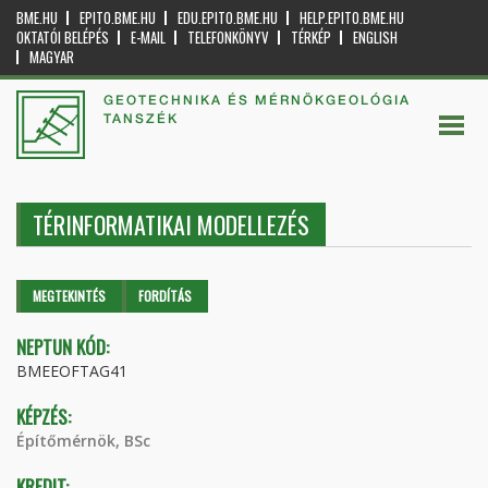
BME.HU
EPITO.BME.HU
EDU.EPITO.BME.HU
HELP.EPITO.BME.HU
OKTATÓI BELÉPÉS
E-MAIL
TELEFONKÖNYV
TÉRKÉP
ENGLISH
MAGYAR
GEOTECHNIKA ÉS MÉRNÖKGEOLÓGIA
TANSZÉK
TÉRINFORMATIKAI MODELLEZÉS
Elsődleges fülek
MEGTEKINTÉS
(AKTÍV
FORDÍTÁS
FÜL)
NEPTUN KÓD:
BMEEOFTAG41
KÉPZÉS:
Építőmérnök, BSc
KREDIT: