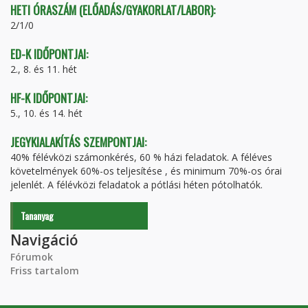
HETI ÓRASZÁM (ELŐADÁS/GYAKORLAT/LABOR):
2/1/0
ED-K IDŐPONTJAI:
2., 8. és 11. hét
HF-K IDŐPONTJAI:
5., 10. és 14. hét
JEGYKIALAKÍTÁS SZEMPONTJAI:
40% félévközi számonkérés, 60 % házi feladatok. A féléves
követelmények 60%-os teljesítése , és minimum 70%-os órai
jelenlét. A félévközi feladatok a pótlási héten pótolhatók.
Tananyag
Navigáció
Fórumok
Friss tartalom