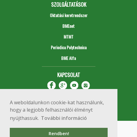
SZOLGÁLTATÁSOK
Oktatási keretrendszer
BMEnet
MTMT
Periodica Polytechnica
BME Alfa
KAPCSOLAT
A weboldalunkon cookie-kat használunk,
hogy a legjobb felhasználói élményt
nyújthassuk.
További információ
Impresszum
Copyright © 2020 BME Építőmérnöki Kar
Rendben!
1111 Budapest, Műegyetem rkp. 3.