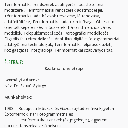
Térinformatikai rendszerek adatnyerési, adatfeltöltési
módszerei, Térinformatikai rendszerek adatmodelljei,
Térinformatikai adatbázisok tervezése, létrehozása,
adatfeltöltése, Térinformatikai adatok minősége, Objektum
orientált képelemzési módszerek, Háromdimenziós város
modellek, Településmodellezés, Kartográfiai modellezés,
Digitális felületmodellezés, Analitikus-digitális fotogrammetriai
adatgyűjtési technológiák, Térinformatikai eljárások üzleti,
közigazgatási integrációja, Térinformatikai szabványosítás.
ÉLETRAJZ:
Szakmai önéletrajz
Személyi adatok:
Név: Dr. Szabó György
Munkahelyek:
1983- Budapesti Műszaki és Gazdaságtudományi Egyetem
Építőmérnöki Kar Fotogrammetria és
Térinformatika Tanszék (és jogelődjei), egyetemi
docens, tanszékvezető helyettes