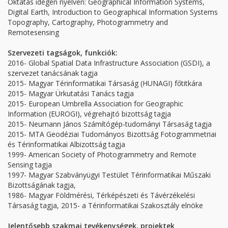
Oktatás idegen nyelven: Geographical Information Systems,
Digital Earth, Introduction to Geographical Information Systems
Topography, Cartography, Photogrammetry and
Remotesensing
Szervezeti tagságok, funkciók:
2016- Global Spatial Data Infrastructure Association (GSDI), a
szervezet tanácsának tagja
2015- Magyar Térinformatikai Társaság (HUNAGI) főtitkára
2015- Magyar Ürkutatási Tanács tagja
2015- European Umbrella Association for Geographic
Information (EUROGI), végrehajtó bizottság tagja
2015- Neumann János Számítógép-tudományi Társaság tagja
2015- MTA Geodéziai Tudományos Bizottság Fotogrammetriai
és Térinformatikai Albizottság tagja
1999- American Society of Photogrammetry and Remote
Sensing tagja
1997- Magyar Szabványügyi Testület Térinformatikai Műszaki
Bizottságának tagja,
1986- Magyar Földmérési, Térképészeti és Távérzékelési
Társaság tagja, 2015- a Térinformatikai Szakosztály elnöke
Jelentősebb szakmai tevékenységek, projektek