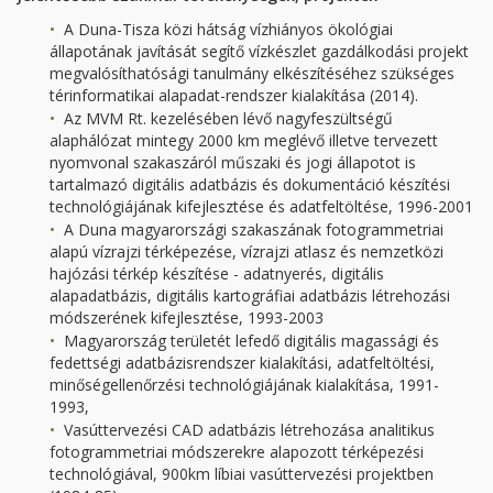
A Duna-Tisza közi hátság vízhiányos ökológiai
állapotának javítását segítő vízkészlet gazdálkodási projekt
megvalósíthatósági tanulmány elkészítéséhez szükséges
térinformatikai alapadat-rendszer kialakítása (2014).
Az MVM Rt. kezelésében lévő nagyfeszültségű
alaphálózat mintegy 2000 km meglévő illetve tervezett
nyomvonal szakaszáról műszaki és jogi állapotot is
tartalmazó digitális adatbázis és dokumentáció készítési
technológiájának kifejlesztése és adatfeltöltése, 1996-2001
A Duna magyarországi szakaszának fotogrammetriai
alapú vízrajzi térképezése, vízrajzi atlasz és nemzetközi
hajózási térkép készítése - adatnyerés, digitális
alapadatbázis, digitális kartográfiai adatbázis létrehozási
módszerének kifejlesztése, 1993-2003
Magyarország területét lefedő digitális magassági és
fedettségi adatbázisrendszer kialakítási, adatfeltöltési,
minőségellenőrzési technológiájának kialakítása, 1991-
1993,
Vasúttervezési CAD adatbázis létrehozása analitikus
fotogrammetriai módszerekre alapozott térképezési
technológiával, 900km líbiai vasúttervezési projektben