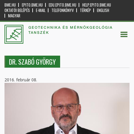
BME.HU
EPITO.BME.HU
EDU.EPITO.BME.HU
HELP.EPITO.BME.HU
OKTATÓI BELÉPÉS
E-MAIL
TELEFONKÖNYV
TÉRKÉP
ENGLISH
MAGYAR
GEOTECHNIKA ÉS MÉRNÖKGEOLÓGIA
TANSZÉK
DR. SZABÓ GYÖRGY
2016. február 08.