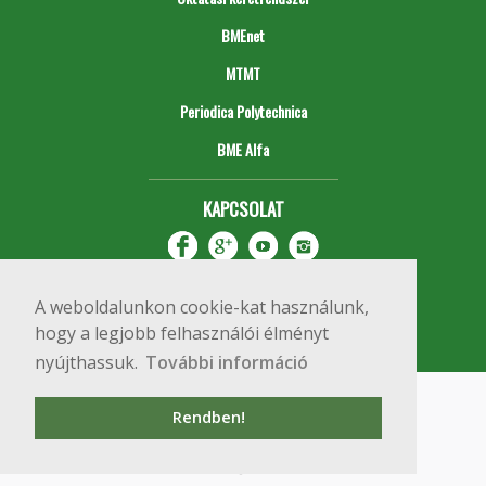
BMEnet
MTMT
Periodica Polytechnica
BME Alfa
KAPCSOLAT
A weboldalunkon cookie-kat használunk,
hogy a legjobb felhasználói élményt
nyújthassuk.
További információ
Impresszum
Copyright © 2020 BME Építőmérnöki Kar
Rendben!
1111 Budapest, Műegyetem rkp. 3.
+36 1 463 3531
webmester@emk.bme.hu