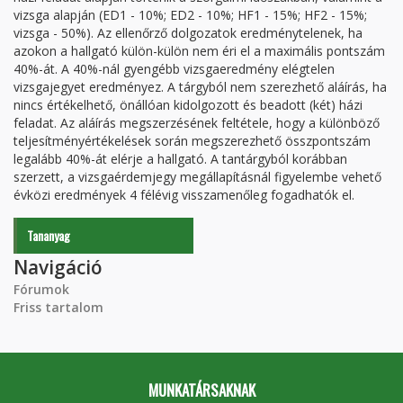
vizsga alapján (ED1 - 10%; ED2 - 10%; HF1 - 15%; HF2 - 15%;
vizsga - 50%). Az ellenőrző dolgozatok eredménytelenek, ha
azokon a hallgató külön-külön nem éri el a maximális pontszám
40%-át. A 40%-nál gyengébb vizsgaeredmény elégtelen
vizsgajegyet eredményez. A tárgyból nem szerezhető aláírás, ha
nincs értékelhető, önállóan kidolgozott és beadott (két) házi
feladat. Az aláírás megszerzésének feltétele, hogy a különböző
teljesítményértékelések során megszerezhető összpontszám
legalább 40%-át elérje a hallgató. A tantárgyból korábban
szerzett, a vizsgaérdemjegy megállapításnál figyelembe vehető
évközi eredmények 4 félévig visszamenőleg fogadhatók el.
Tananyag
Navigáció
Fórumok
Friss tartalom
MUNKATÁRSAKNAK