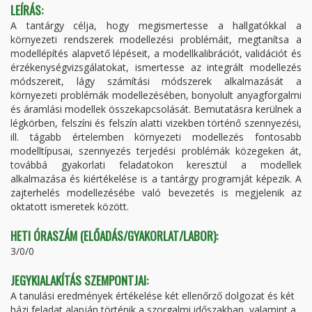
LEÍRÁS:
A tantárgy célja, hogy megismertesse a hallgatókkal a
környezeti rendszerek modellezési problémáit, megtanítsa a
modellépítés alapvető lépéseit, a modellkalibrációt, validációt és
érzékenységvizsgálatokat, ismertesse az integrált modellezés
módszereit, lágy számítási módszerek alkalmazását a
környezeti problémák modellezésében, bonyolult anyagforgalmi
és áramlási modellek összekapcsolását. Bemutatásra kerülnek a
légkörben, felszíni és felszín alatti vizekben történő szennyezési,
ill. tágabb értelemben környezeti modellezés fontosabb
modelltípusai, szennyezés terjedési problémák közegeken át,
továbbá gyakorlati feladatokon keresztül a modellek
alkalmazása és kiértékelése is a tantárgy programját képezik. A
zajterhelés modellezésébe való bevezetés is megjelenik az
oktatott ismeretek között.
HETI ÓRASZÁM (ELŐADÁS/GYAKORLAT/LABOR):
3/0/0
JEGYKIALAKÍTÁS SZEMPONTJAI:
A tanulási eredmények értékelése két ellenőrző dolgozat és két
házi feladat alapján történik a szorgalmi időszakban, valamint a