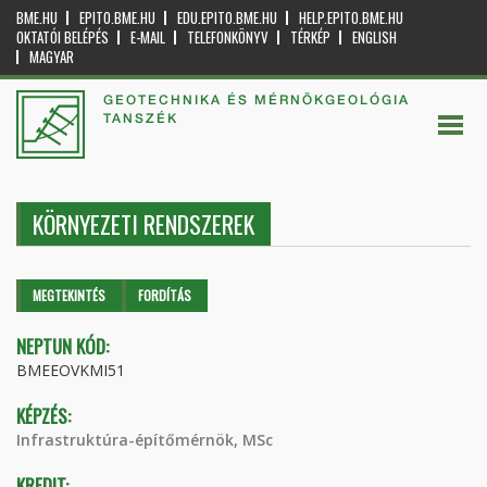
BME.HU
EPITO.BME.HU
EDU.EPITO.BME.HU
HELP.EPITO.BME.HU
OKTATÓI BELÉPÉS
E-MAIL
TELEFONKÖNYV
TÉRKÉP
ENGLISH
MAGYAR
GEOTECHNIKA ÉS MÉRNÖKGEOLÓGIA
TANSZÉK
KÖRNYEZETI RENDSZEREK
Elsődleges fülek
MEGTEKINTÉS
(AKTÍV
FORDÍTÁS
FÜL)
NEPTUN KÓD:
BMEEOVKMI51
KÉPZÉS:
Infrastruktúra-építőmérnök, MSc
KREDIT: