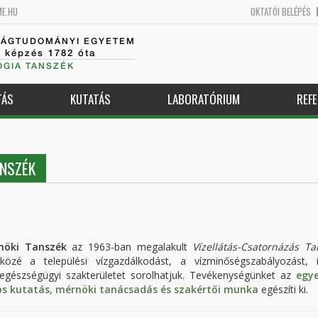
ME.HU
OKTATÓI BELÉPÉS
SÁGTUDOMÁNYI EGYETEM
k képzés 1782 óta
GIA TANSZÉK
TÁS
KUTATÁS
LABORATÓRIUM
REFE
ANSZÉK
nöki Tanszék
az 1963-ban megalakult
Vízellátás-Csatornázás Ta
közé a települési vízgazdálkodást, a vízminőségszabályozást, il
egészségügyi szakterületet sorolhatjuk. Tevékenységünket az
egy
 kutatás, mérnöki tanácsadás és szakértői munka
egészíti ki.