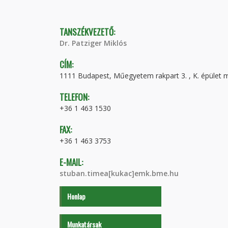
TANSZÉKVEZETŐ:
Dr. Patziger Miklós
CÍM:
1111 Budapest, Műegyetem rakpart 3. , K. épület m
TELEFON:
+36 1 463 1530
FAX:
+36 1 463 3753
E-MAIL:
stuban.timea[kukac]emk.bme.hu
Honlap
Munkatársak