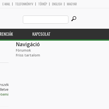
E-MAIL
TELEFONKÖNYV
TÉRKÉP
ENGLISH
MAGYAR
Search
Keresés űrlap
this
site
RENCIÁK
KAPCSOLAT
Navigáció
Fórumok
Friss tartalom
nszék
letve
etemi