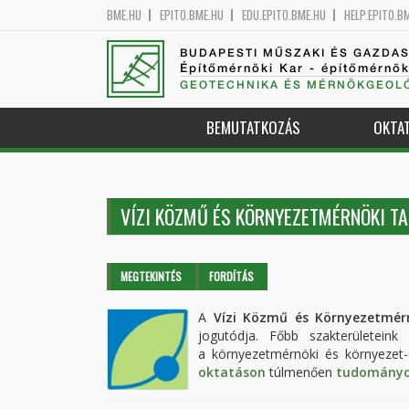
BME.HU
EPITO.BME.HU
EDU.EPITO.BME.HU
HELP.EPITO.B
BUDAPESTI MŰSZAKI ÉS GAZDA
Építőmérnöki Kar - építőmérnö
GEOTECHNIKA ÉS MÉRNÖKGEOLÓ
BEMUTATKOZÁS
OKTA
VÍZI KÖZMŰ ÉS KÖRNYEZETMÉRNÖKI T
Elsődleges fülek
MEGTEKINTÉS
(AKTÍV
FORDÍTÁS
FÜL)
A
Vízi Közmű és Környezetmér
jogutódja. Főbb szakterületeink 
a környezetmérnöki és környezet-
oktatáson
túlmenően
tudományos