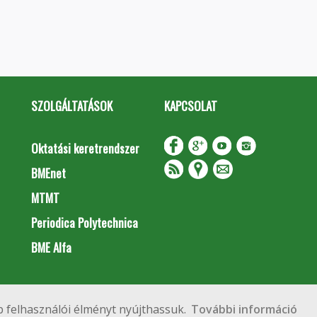
SZOLGÁLTATÁSOK
KAPCSOLAT
Oktatási keretrendszer
BMEnet
MTMT
Periodica Polytechnica
BME Alfa
Impresszum
Copyright © 2020 BME Építőmérnöki Kar
 felhasználói élményt nyújthassuk.
További információ