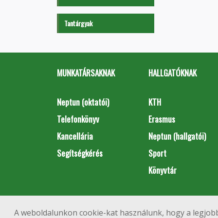
Tantárgyak
MUNKATÁRSAKNAK
HALLGATÓKNAK
Neptun (oktatói)
KTH
Telefonkönyv
Erasmus
Kancellária
Neptun (hallgatói)
Segítségkérés
Sport
Könyvtár
A weboldalunkon cookie-kat használunk, hogy a legjobb