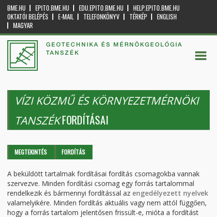
BME.HU
EPITO.BME.HU
EDU.EPITO.BME.HU
HELP.EPITO.BME.HU
OKTATÓI BELÉPÉS
E-MAIL
TELEFONKÖNYV
TÉRKÉP
ENGLISH
MAGYAR
GEOTECHNIKA ÉS MÉRNÖKGEOLÓGIA
TANSZÉK
VÍZI KÖZMŰ ÉS KÖRNYEZETMÉRNÖKI
FORDÍTÁSAI
TANSZÉK
Elsődleges fülek
MEGTEKINTÉS
FORDÍTÁS
(AKTÍV
FÜL)
A beküldött tartalmak fordításai fordítás csomagokba vannak
szervezve. Minden fordítási csomag egy forrás tartalommal
rendelkezik és bármennyi fordítással az
engedélyezett nyelvek
valamelyikére. Minden fordítás aktuális vagy nem attól függően,
hogy a forrás tartalom jelentősen frissült-e, mióta a fordítást