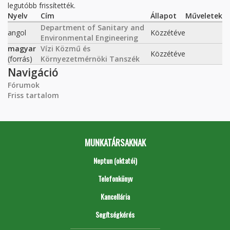
legutóbb frissítették.
Nyelv
Cím
Állapot
Műveletek
Department of Sanitary and
angol
Közzétéve
Environmental Engineering
magyar
Vízi Közmű és
Közzétéve
(forrás)
Környezetmérnöki Tanszék
Navigáció
Fórumok
Friss tartalom
MUNKATÁRSAKNAK
Neptun (oktatói)
Telefonkönyv
Kancellária
Segítségkérés