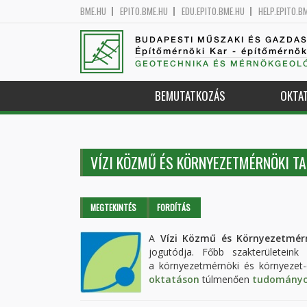
BME.HU
EPITO.BME.HU
EDU.EPITO.BME.HU
HELP.EPITO.B
BUDAPESTI MŰSZAKI ÉS GAZDA
Építőmérnöki Kar - építőmérnö
GEOTECHNIKA ÉS MÉRNÖKGEOLÓ
BEMUTATKOZÁS
OKTA
VÍZI KÖZMŰ ÉS KÖRNYEZETMÉRNÖKI T
Elsődleges fülek
MEGTEKINTÉS
(AKTÍV
FORDÍTÁS
FÜL)
A
Vízi Közmű és Környezetmér
jogutódja. Főbb szakterületeink 
a környezetmérnöki és környezet-
oktatáson
túlmenően
tudományos