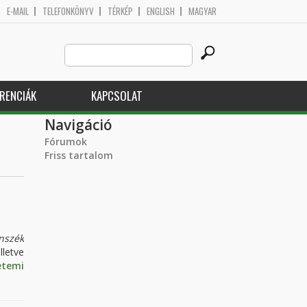
E-MAIL
TELEFONKÖNYV
TÉRKÉP
ENGLISH
MAGYAR
Search
Keresés űrlap
this
site
RENCIÁK
KAPCSOLAT
Navigáció
Fórumok
Friss tartalom
nszék
letve
etemi