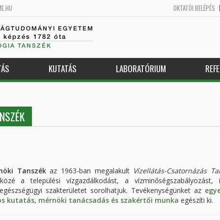
ME.HU
OKTATÓI BELÉPÉS
SÁGTUDOMÁNYI EGYETEM
k képzés 1782 óta
GIA TANSZÉK
TÁS
KUTATÁS
LABORATÓRIUM
REFE
ANSZÉK
nöki Tanszék
az 1963-ban megalakult
Vízellátás-Csatornázás Ta
közé a települési vízgazdálkodást, a vízminőségszabályozást, il
egészségügyi szakterületet sorolhatjuk. Tevékenységünket az
egy
 kutatás, mérnöki tanácsadás és szakértői munka
egészíti ki.