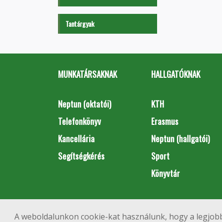
Tantárgyak
MUNKATÁRSAKNAK
HALLGATÓKNAK
Neptun (oktatói)
KTH
Telefonkönyv
Erasmus
Kancellária
Neptun (hallgatói)
Segítségkérés
Sport
Könyvtár
A weboldalunkon cookie-kat használunk, hogy a legjobb