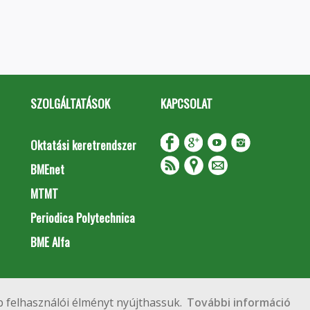
SZOLGÁLTATÁSOK
KAPCSOLAT
Oktatási keretrendszer
BMEnet
MTMT
Periodica Polytechnica
BME Alfa
Impresszum
Copyright © 2020 BME Építőmérnöki Kar
 felhasználói élményt nyújthassuk.
További információ