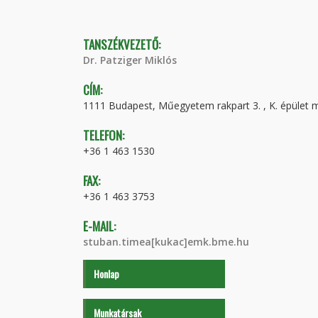
TANSZÉKVEZETŐ:
Dr. Patziger Miklós
CÍM:
1111 Budapest, Műegyetem rakpart 3. , K. épület m
TELEFON:
+36 1 463 1530
FAX:
+36 1 463 3753
E-MAIL:
stuban.timea[kukac]emk.bme.hu
Honlap
Munkatársak