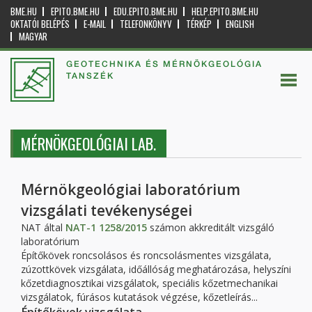
BME.HU
EPITO.BME.HU
EDU.EPITO.BME.HU
HELP.EPITO.BME.HU
OKTATÓI BELÉPÉS
E-MAIL
TELEFONKÖNYV
TÉRKÉP
ENGLISH
MAGYAR
GEOTECHNIKA ÉS MÉRNÖKGEOLÓGIA
TANSZÉK
MÉRNÖKGEOLÓGIAI LAB.
Mérnökgeológiai laboratórium
vizsgálati tevékenységei
NAT által
NAT-1 1258/2015
számon akkreditált vizsgáló
laboratórium
Építőkövek roncsolásos és roncsolásmentes vizsgálata,
zúzottkövek vizsgálata, időállóság meghatározása, helyszíni
kőzetdiagnosztikai vizsgálatok, speciális kőzetmechanikai
vizsgálatok, fúrásos kutatások végzése, kőzetleírás...