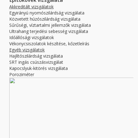
Építőkövek vizsgálata
Akkreditált vizsgálatok
Egyirányú nyomószilárdság vizsgálata
Közvetett húzószilárdság vizsgálata
Sűrűségi, víztartalmi jellemzők vizsgálata
Ultrahang terjedési sebesség vizsgálata
Időállósági vizsgálatok
Vékonycsiszolatok készítése, kőzetleírás
Egyéb vizsgálatok
Hajlítószilárdság vizsgálata
SRT ingás csúszásvizsgálat
Kapocslyuk-kitörés vizsgálata
Poroziméter