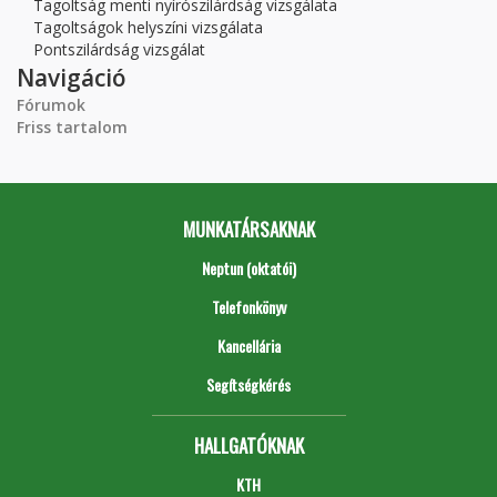
Tagoltság menti nyírószilárdság vizsgálata
Tagoltságok helyszíni vizsgálata
Pontszilárdság vizsgálat
Navigáció
Fórumok
Friss tartalom
MUNKATÁRSAKNAK
Neptun (oktatói)
Telefonkönyv
Kancellária
Segítségkérés
HALLGATÓKNAK
KTH