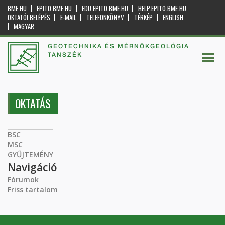
BME.HU
EPITO.BME.HU
EDU.EPITO.BME.HU
HELP.EPITO.BME.HU
OKTATÓI BELÉPÉS
E-MAIL
TELEFONKÖNYV
TÉRKÉP
ENGLISH
MAGYAR
GEOTECHNIKA ÉS MÉRNÖKGEOLÓGIA
TANSZÉK
OKTATÁS
BSC
MSC
GYŰJTEMÉNY
Navigáció
Fórumok
Friss tartalom