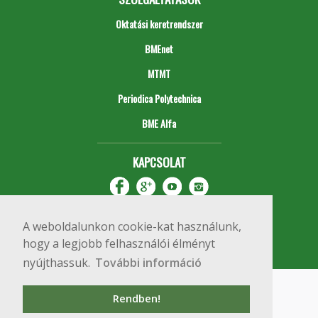
Oktatási keretrendszer
BMEnet
MTMT
Periodica Polytechnica
BME Alfa
KAPCSOLAT
A weboldalunkon cookie-kat használunk,
hogy a legjobb felhasználói élményt
nyújthassuk.
További információ
Impresszum
Copyright © 2020 BME Építőmérnöki Kar
Rendben!
1111 Budapest, Műegyetem rkp. 3.