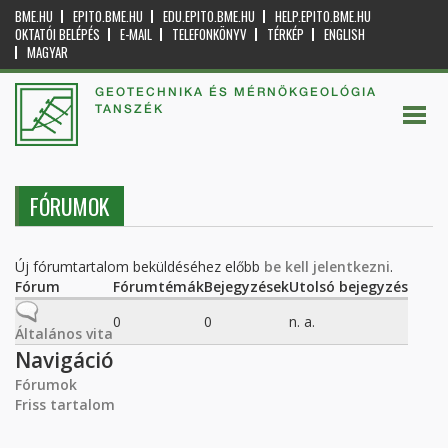
BME.HU
EPITO.BME.HU
EDU.EPITO.BME.HU
HELP.EPITO.BME.HU
OKTATÓI BELÉPÉS
E-MAIL
TELEFONKÖNYV
TÉRKÉP
ENGLISH
MAGYAR
GEOTECHNIKA ÉS MÉRNÖKGEOLÓGIA
TANSZÉK
FÓRUMOK
Új fórumtartalom beküldéséhez előbb
be kell jelentkezni
.
Fórum
Fórumtémák
Bejegyzések
Utolsó bejegyzés
Nincs új bejegyzés
0
0
n. a.
Általános vita
Navigáció
Fórumok
Friss tartalom