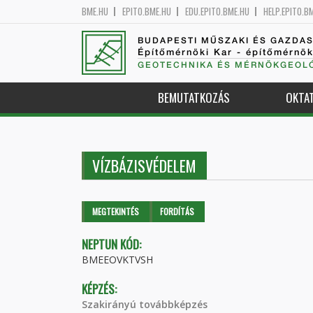
BME.HU
EPITO.BME.HU
EDU.EPITO.BME.HU
HELP.EPITO.B
BUDAPESTI MŰSZAKI ÉS GAZDA
Építőmérnöki Kar - építőmérnö
GEOTECHNIKA ÉS MÉRNÖKGEOLÓ
BEMUTATKOZÁS
OKTA
VÍZBÁZISVÉDELEM
Elsődleges fülek
MEGTEKINTÉS
(AKTÍV
FORDÍTÁS
FÜL)
NEPTUN KÓD:
BMEEOVKTVSH
KÉPZÉS:
Szakirányú továbbképzés