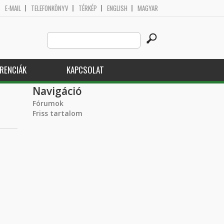
E-MAIL
TELEFONKÖNYV
TÉRKÉP
ENGLISH
MAGYAR
Search
Keresés űrlap
this
site
RENCIÁK
KAPCSOLAT
Navigáció
Fórumok
Friss tartalom