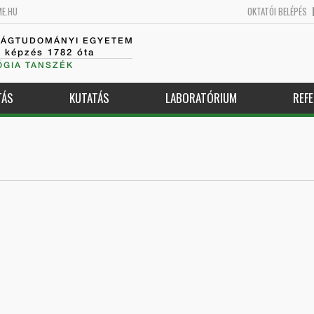
ME.HU
OKTATÓI BELÉPÉS
SÁGTUDOMÁNYI EGYETEM
k képzés 1782 óta
GIA TANSZÉK
TÁS
KUTATÁS
LABORATÓRIUM
REFE