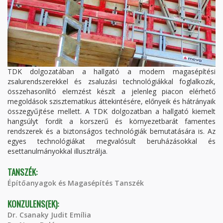
TDK dolgozatában a hallgató a modern magasépítési
zsalurendszerekkel és zsaluzási technológiákkal foglalkozik,
összehasonlító elemzést készít a jelenleg piacon elérhető
megoldások szisztematikus áttekintésére, előnyeik és hátrányaik
összegyűjtése mellett. A TDK dolgozatban a hallgató kiemelt
hangsúlyt fordít a korszerű és környezetbarát famentes
rendszerek és a biztonságos technológiák bemutatására is. Az
egyes technológiákat megvalósult beruházásokkal és
esettanulmányokkal illusztrálja.
TANSZÉK:
Építőanyagok és Magasépítés Tanszék
KONZULENS(EK):
Dr. Csanaky Judit Emília