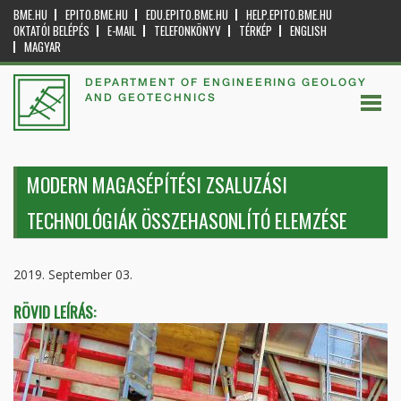
BME.HU
EPITO.BME.HU
EDU.EPITO.BME.HU
HELP.EPITO.BME.HU
OKTATÓI BELÉPÉS
E-MAIL
TELEFONKÖNYV
TÉRKÉP
ENGLISH
MAGYAR
DEPARTMENT OF ENGINEERING GEOLOGY
AND GEOTECHNICS
MODERN MAGASÉPÍTÉSI ZSALUZÁSI
TECHNOLÓGIÁK ÖSSZEHASONLÍTÓ ELEMZÉSE
2019. September 03.
RÖVID LEÍRÁS: