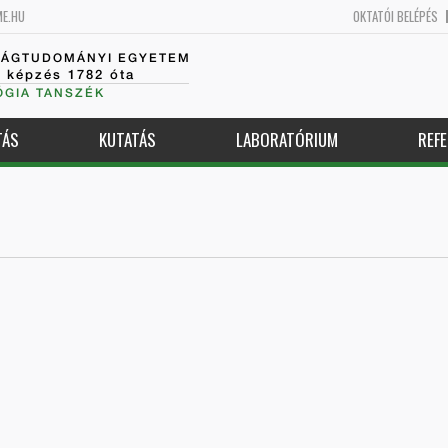
ME.HU
OKTATÓI BELÉPÉS
SÁGTUDOMÁNYI EGYETEM
k képzés 1782 óta
GIA TANSZÉK
TÁS
KUTATÁS
LABORATÓRIUM
REFE