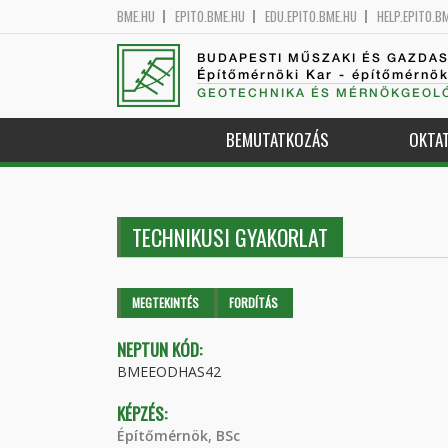
BME.HU
EPITO.BME.HU
EDU.EPITO.BME.HU
HELP.EPITO.B
BUDAPESTI MŰSZAKI ÉS GAZDA
Építőmérnöki Kar - építőmérnö
GEOTECHNIKA ÉS MÉRNÖKGEOLÓ
BEMUTATKOZÁS
OKTA
TECHNIKUSI GYAKORLAT
Elsődleges fülek
MEGTEKINTÉS
(AKTÍV
FORDÍTÁS
FÜL)
NEPTUN KÓD:
BMEEODHAS42
KÉPZÉS:
Építőmérnök, BSc