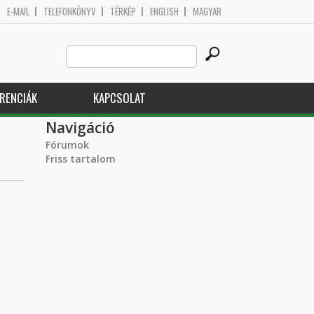
E-MAIL
TELEFONKÖNYV
TÉRKÉP
ENGLISH
MAGYAR
Search
Keresés űrlap
this
site
RENCIÁK
KAPCSOLAT
Navigáció
Fórumok
Friss tartalom