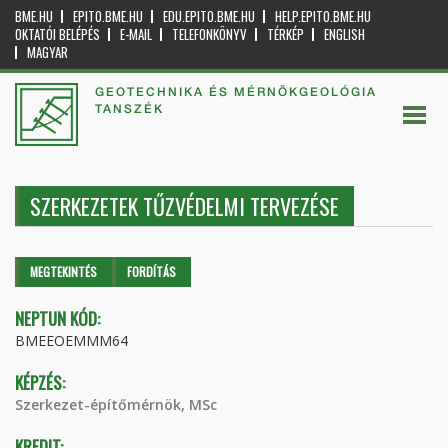
BME.HU
EPITO.BME.HU
EDU.EPITO.BME.HU
HELP.EPITO.BME.HU
OKTATÓI BELÉPÉS
E-MAIL
TELEFONKÖNYV
TÉRKÉP
ENGLISH
MAGYAR
GEOTECHNIKA ÉS MÉRNÖKGEOLÓGIA
TANSZÉK
SZERKEZETEK TŰZVÉDELMI TERVEZÉSE
Elsődleges fülek
MEGTEKINTÉS
(AKTÍV
FORDÍTÁS
FÜL)
NEPTUN KÓD:
BMEEOEMMM64
KÉPZÉS:
Szerkezet-építőmérnök, MSc
KREDIT: