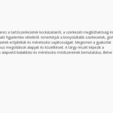
erez a tartószerkezetek kockázatairól, a szerkezeti megbízhatóság é
ló figyelembe vételéről. Ismertetjük a bonyolultabb szerkezetek, gör
kezetek erőjátékát és méretezési sajátosságait. Megismeri a gyakorlat
s megoldások alapjait és közelítéseit. A tárgy részét képezik a
k alapvető kialakítási és méretezési módszereinek bemutatása, illetve