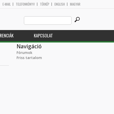
E-MAIL
TELEFONKÖNYV
TÉRKÉP
ENGLISH
MAGYAR
Search
Keresés űrlap
this
site
RENCIÁK
KAPCSOLAT
Navigáció
Fórumok
Friss tartalom