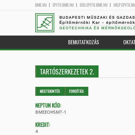
BME.HU
EPITO.BME.HU
EDU.EPITO.BME.HU
HELP.EPITO.B
BUDAPESTI MŰSZAKI ÉS GAZDA
Építőmérnöki Kar - építőmérnö
GEOTECHNIKA ÉS MÉRNÖKGEOLÓ
BEMUTATKOZÁS
OKTA
TARTÓSZERKEZETEK 2.
Elsődleges fülek
MEGTEKINTÉS
(AKTÍV
FORDÍTÁS
FÜL)
NEPTUN KÓD:
BMEEOHSMT-1
KREDIT:
4