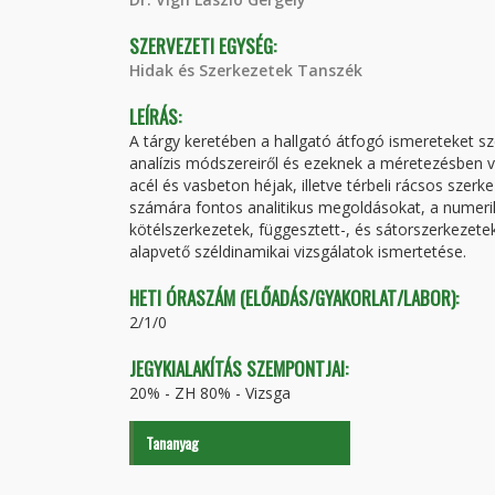
SZERVEZETI EGYSÉG:
Hidak és Szerkezetek Tanszék
LEÍRÁS:
A tárgy keretében a hallgató átfogó ismereteket sz
analízis módszereiről és ezeknek a méretezésben va
acél és vasbeton héjak, illetve térbeli rácsos szer
számára fontos analitikus megoldásokat, a numeriku
kötélszerkezetek, függesztett-, és sátorszerkezete
alapvető széldinamikai vizsgálatok ismertetése.
HETI ÓRASZÁM (ELŐADÁS/GYAKORLAT/LABOR):
2/1/0
JEGYKIALAKÍTÁS SZEMPONTJAI:
20% - ZH 80% - Vizsga
Tananyag