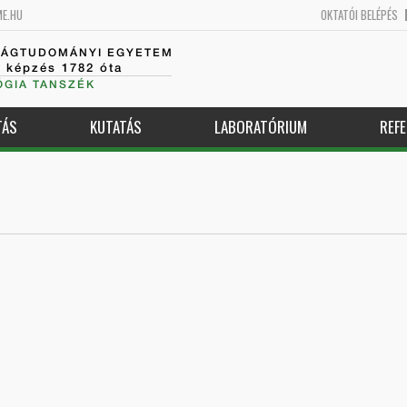
ME.HU
OKTATÓI BELÉPÉS
SÁGTUDOMÁNYI EGYETEM
k képzés 1782 óta
GIA TANSZÉK
TÁS
KUTATÁS
LABORATÓRIUM
REFE