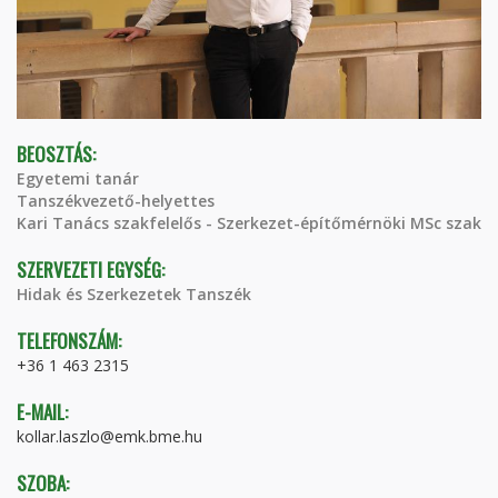
BEOSZTÁS:
Egyetemi tanár
Tanszékvezető-helyettes
Kari Tanács szakfelelős - Szerkezet-építőmérnöki MSc szak
SZERVEZETI EGYSÉG:
Hidak és Szerkezetek Tanszék
TELEFONSZÁM:
+36 1 463 2315
E-MAIL:
kollar.laszlo@emk.bme.hu
SZOBA: