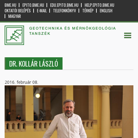
BME.HU
EPITO.BME.HU
EDU.EPITO.BME.HU
HELP.EPITO.BME.HU
OKTATÓI BELÉPÉS
E-MAIL
TELEFONKÖNYV
TÉRKÉP
ENGLISH
MAGYAR
GEOTECHNIKA ÉS MÉRNÖKGEOLÓGIA
TANSZÉK
DR. KOLLÁR LÁSZLÓ
2016. február 08.