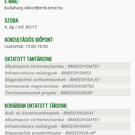
E-MAIL:
budahazy.viktor@emk.bme.hu
SZOBA:
K. ép / mf. 85/17.
KONZULTÁCIÓS IDŐPONT:
csütörtök: 15:00-16:00
OKTATOTT TANTÁRGYAK
Alkalmazott törésmechanika - BMEEOHSMT61
Infrastruktúra műtárgyak - BMEEOHSMI51
Magasépítési acélszerkezetek - BMEEOHSA-A1
Szerkezetek megerősítése - BMEEOHSMT63
Tartószerkezetek projekt - BMEEOHSMS5P
KORÁBBAN OKTATOTT TÁRGYAK:
Acél- és öszvérszerkezetek - BMEEOHSAS41
Alkalmazott törésmechanika - BMEEOHSMT61
Infrastruktúra műtárgyak - BMEEOHSMI51
Magasépítés projektfeladat - BMEEOHSA-AP