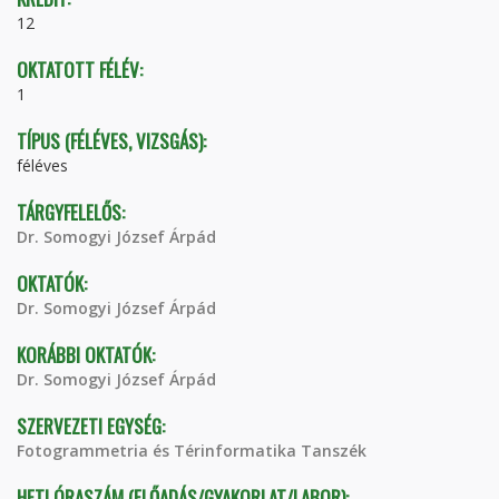
12
OKTATOTT FÉLÉV:
1
TÍPUS (FÉLÉVES, VIZSGÁS):
féléves
TÁRGYFELELŐS:
Dr. Somogyi József Árpád
OKTATÓK:
Dr. Somogyi József Árpád
KORÁBBI OKTATÓK:
Dr. Somogyi József Árpád
SZERVEZETI EGYSÉG:
Fotogrammetria és Térinformatika Tanszék
HETI ÓRASZÁM (ELŐADÁS/GYAKORLAT/LABOR):