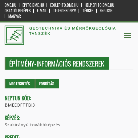
BME.HU
EPITO.BME.HU
EDU.EPITO.BME.HU
HELP.EPITO.BME.HU
OKTATÓI BELÉPÉS
E-MAIL
TELEFONKÖNYV
TÉRKÉP
ENGLISH
MAGYAR
GEOTECHNIKA ÉS MÉRNÖKGEOLÓGIA
TANSZÉK
ÉPÍTMÉNY-INFORMÁCIÓS RENDSZEREK
Elsődleges fülek
MEGTEKINTÉS
(AKTÍV
FORDÍTÁS
FÜL)
NEPTUN KÓD:
BMEEOFTTBI3
KÉPZÉS:
Szakirányú továbbképzés
KREDIT: