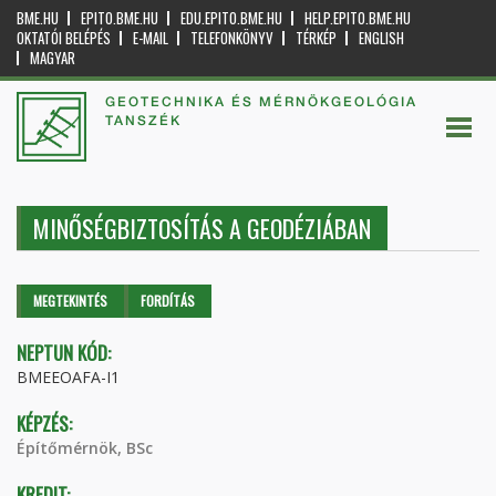
BME.HU
EPITO.BME.HU
EDU.EPITO.BME.HU
HELP.EPITO.BME.HU
OKTATÓI BELÉPÉS
E-MAIL
TELEFONKÖNYV
TÉRKÉP
ENGLISH
MAGYAR
GEOTECHNIKA ÉS MÉRNÖKGEOLÓGIA
TANSZÉK
MINŐSÉGBIZTOSÍTÁS A GEODÉZIÁBAN
Elsődleges fülek
MEGTEKINTÉS
(AKTÍV
FORDÍTÁS
FÜL)
NEPTUN KÓD:
BMEEOAFA-I1
KÉPZÉS:
Építőmérnök, BSc
KREDIT: