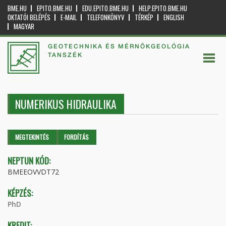
BME.HU
EPITO.BME.HU
EDU.EPITO.BME.HU
HELP.EPITO.BME.HU
OKTATÓI BELÉPÉS
E-MAIL
TELEFONKÖNYV
TÉRKÉP
ENGLISH
MAGYAR
GEOTECHNIKA ÉS MÉRNÖKGEOLÓGIA
TANSZÉK
NUMERIKUS HIDRAULIKA
Elsődleges fülek
MEGTEKINTÉS
(AKTÍV
FORDÍTÁS
FÜL)
NEPTUN KÓD:
BMEEOVVDT72
KÉPZÉS:
PhD
KREDIT: