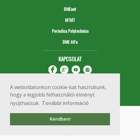
BMEnet
MTMT
Periodica Polytechnica
BME Alfa
KAPCSOLAT
A weboldalunkon cookie-kat használunk,
hogy a legjobb felhasználói élményt
nyújthassuk.
További információ
Impresszum
Copyright © 2020 BME Építőmérnöki Kar
Rendben!
1111 Budapest, Műegyetem rkp. 3.
+36 1 463 3531
webmester@emk.bme.hu