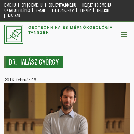
BME.HU
EPITO.BME.HU
EDU.EPITO.BME.HU
HELP.EPITO.BME.HU
OKTATÓI BELÉPÉS
E-MAIL
TELEFONKÖNYV
TÉRKÉP
ENGLISH
MAGYAR
GEOTECHNIKA ÉS MÉRNÖKGEOLÓGIA
TANSZÉK
DR. HALÁSZ GYÖRGY
2016. február 08.