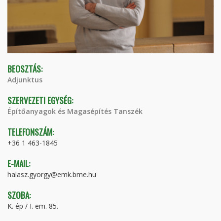
BEOSZTÁS:
Adjunktus
SZERVEZETI EGYSÉG:
Építőanyagok és Magasépítés Tanszék
TELEFONSZÁM:
+36 1 463-1845
E-MAIL:
halasz.gyorgy@emk.bme.hu
SZOBA:
K. ép / I. em. 85.