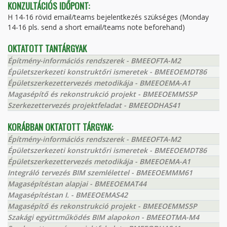
KONZULTÁCIÓS IDŐPONT:
H 14-16 rövid email/teams bejelentkezés szükséges (Monday
14-16 pls. send a short email/teams note beforehand)
OKTATOTT TANTÁRGYAK
Építmény-információs rendszerek - BMEEOFTA-M2
Épületszerkezeti konstruktőri ismeretek - BMEEOEMDT86
Épületszerkezettervezés metodikája - BMEEOEMA-A1
Magasépítő és rekonstrukció projekt - BMEEOEMMS5P
Szerkezettervezés projektfeladat - BMEEODHAS41
KORÁBBAN OKTATOTT TÁRGYAK:
Építmény-információs rendszerek - BMEEOFTA-M2
Épületszerkezeti konstruktőri ismeretek - BMEEOEMDT86
Épületszerkezettervezés metodikája - BMEEOEMA-A1
Integráló tervezés BIM szemlélettel - BMEEOEMMM61
Magasépítéstan alapjai - BMEEOEMAT44
Magasépítéstan I. - BMEEOEMAS42
Magasépítő és rekonstrukció projekt - BMEEOEMMS5P
Szakági együttműködés BIM alapokon - BMEEOTMA-M4