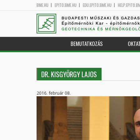
BME.HU
EPITO.BME.HU
EDU.EPITO.BME.HU
HELP.EPITO.B
BUDAPESTI MŰSZAKI ÉS GAZDA
Építőmérnöki Kar - építőmérnö
GEOTECHNIKA ÉS MÉRNÖKGEOLÓ
BEMUTATKOZÁS
OKTA
DR. KISGYÖRGY LAJOS
2016. február 08.