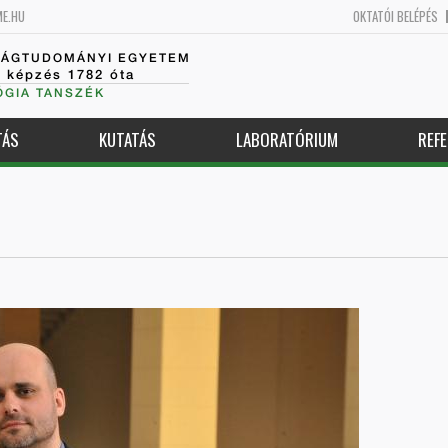
ME.HU
OKTATÓI BELÉPÉS
SÁGTUDOMÁNYI EGYETEM
k képzés 1782 óta
GIA TANSZÉK
TÁS
KUTATÁS
LABORATÓRIUM
REFE