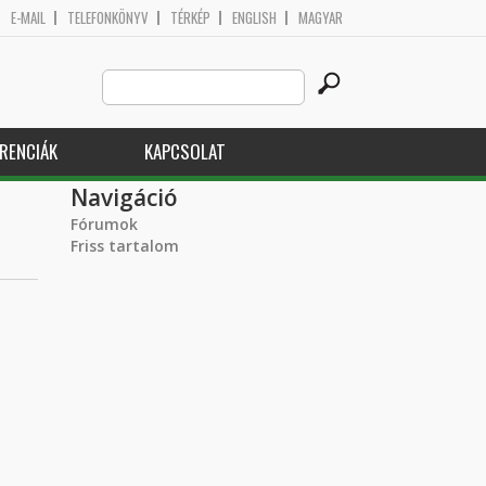
E-MAIL
TELEFONKÖNYV
TÉRKÉP
ENGLISH
MAGYAR
Search
Keresés űrlap
this
site
RENCIÁK
KAPCSOLAT
Navigáció
Fórumok
Friss tartalom