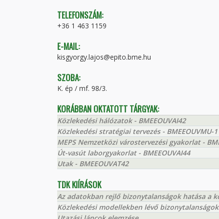
TELEFONSZÁM:
+36 1 463 1159
E-MAIL:
kisgyorgy.lajos@epito.bme.hu
SZOBA:
K. ép / mf. 98/3.
KORÁBBAN OKTATOTT TÁRGYAK:
Közlekedési hálózatok - BMEEOUVAI42
Közlekedési stratégiai tervezés - BMEEOUVMU-1
MEPS Nemzetközi várostervezési gyakorlat - 
Út-vasút laborgyakorlat - BMEEOUVAI44
Utak - BMEEOUVAT42
TDK KIÍRÁSOK
Az adatokban rejlő bizonytalanságok hatása a k
Közlekedési modellekben lévő bizonytalanságok 
Utazási láncok elemzése