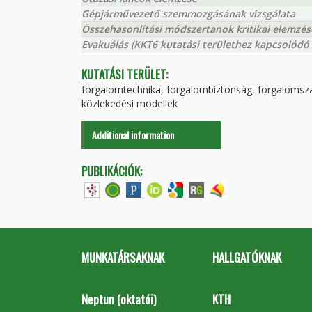
Gépjárművezető szemmozgásának vizsgálata
Összehasonlítási módszertanok kritikai elemzés
Evakuálás (KKT6 kutatási területhez kapcsolódó
KUTATÁSI TERÜLET:
forgalomtechnika, forgalombiztonság, forgalomszab
közlekedési modellek
Additional information
PUBLIKÁCIÓK:
MUNKATÁRSAKNAK
HALLGATÓKNAK
Neptun (oktatói)
KTH