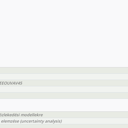
BMEEOUVAV45
özlekedési modellekre
elemzése (uncertainty analysis)