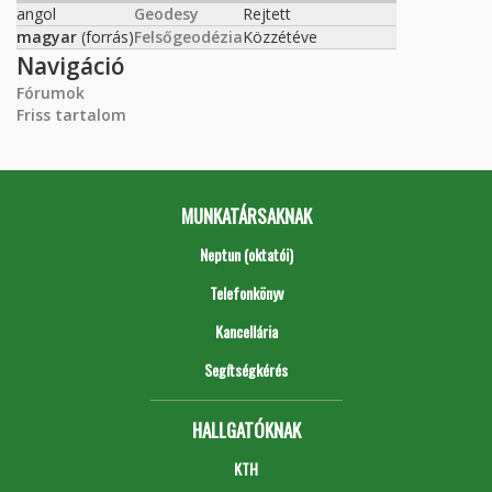
angol
Geodesy
Rejtett
magyar
(forrás)
Felsőgeodézia
Közzétéve
Navigáció
Fórumok
Friss tartalom
MUNKATÁRSAKNAK
Neptun (oktatói)
Telefonkönyv
Kancellária
Segítségkérés
HALLGATÓKNAK
KTH