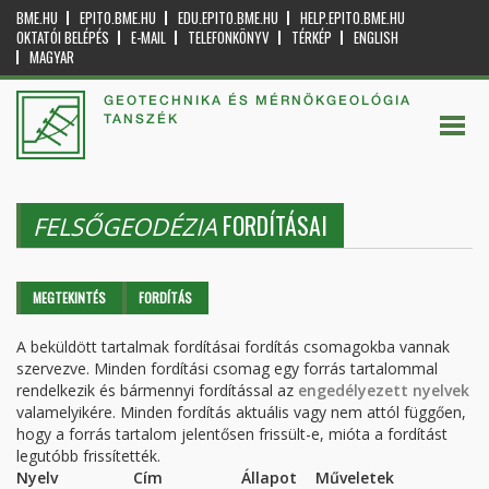
BME.HU
EPITO.BME.HU
EDU.EPITO.BME.HU
HELP.EPITO.BME.HU
OKTATÓI BELÉPÉS
E-MAIL
TELEFONKÖNYV
TÉRKÉP
ENGLISH
MAGYAR
GEOTECHNIKA ÉS MÉRNÖKGEOLÓGIA
TANSZÉK
FORDÍTÁSAI
FELSŐGEODÉZIA
Elsődleges fülek
MEGTEKINTÉS
FORDÍTÁS
(AKTÍV
FÜL)
A beküldött tartalmak fordításai fordítás csomagokba vannak
szervezve. Minden fordítási csomag egy forrás tartalommal
rendelkezik és bármennyi fordítással az
engedélyezett nyelvek
valamelyikére. Minden fordítás aktuális vagy nem attól függően,
hogy a forrás tartalom jelentősen frissült-e, mióta a fordítást
legutóbb frissítették.
Nyelv
Cím
Állapot
Műveletek