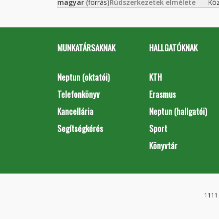
magyar
(forrás)
Rúdszerkezetek elmélete
Köz
MUNKATÁRSAKNAK
HALLGATÓKNAK
Neptun (oktatói)
KTH
Telefonkönyv
Erasmus
Kancellária
Neptun (hallgatói)
Segítségkérés
Sport
Könyvtár
1111