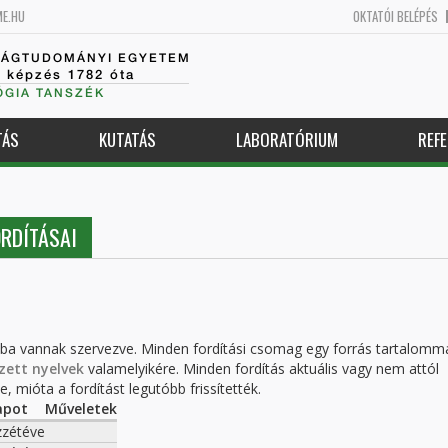
ME.HU
OKTATÓI BELÉPÉS
SÁGTUDOMÁNYI EGYETEM
k képzés 1782 óta
GIA TANSZÉK
TÁS
KUTATÁS
LABORATÓRIUM
REFE
RDÍTÁSAI
kba vannak szervezve. Minden fordítási csomag egy forrás tartalomm
zett nyelvek
valamelyikére. Minden fordítás aktuális vagy nem attól
, mióta a fordítást legutóbb frissítették.
apot
Műveletek
zétéve