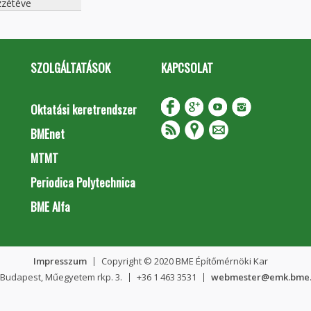
zétéve
SZOLGÁLTATÁSOK
KAPCSOLAT
Oktatási keretrendszer
BMEnet
MTMT
Periodica Polytechnica
BME Alfa
Impresszum
Copyright © 2020 BME Építőmérnöki Kar
 Budapest, Műegyetem rkp. 3.
+36 1 463 3531
webmester@emk.bme