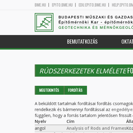
BME.HU
EPITO.BME.HU
EDU.EPITO.BME.HU
HELP.EPITO.B
BUDAPESTI MŰSZAKI ÉS GAZDA
Építőmérnöki Kar - építőmérnö
GEOTECHNIKA ÉS MÉRNÖKGEOLÓ
BEMUTATKOZÁS
OKTA
FO
RÚDSZERKEZETEK ELMÉLETE
Elsődleges fülek
MEGTEKINTÉS
FORDÍTÁS
(AKTÍV
FÜL)
A beküldött tartalmak fordításai fordítás csomago
rendelkezik és bármennyi fordítással az
engedélye
függően, hogy a forrás tartalom jelentősen frissült-e
Nyelv
Cím
Áll
angol
Analysis of Rods and Frames
Köz