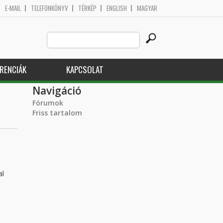
E-MAIL
TELEFONKÖNYV
TÉRKÉP
ENGLISH
MAGYAR
Search
Keresés űrlap
this
site
RENCIÁK
KAPCSOLAT
Navigáció
Fórumok
Friss tartalom
al