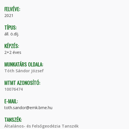
FELVÉVE:
2021
TÍPUS:
áll. ö.díj.
KÉPZÉS:
2+2 éves
MUNKATÁRS OLDALA:
Tóth Sándor József
MTMT AZONOSÍTÓ:
10076474
E-MAIL:
toth.sandor@emk.bme.hu
TANSZÉK:
Általános- és Felsőgeodézia Tanszék