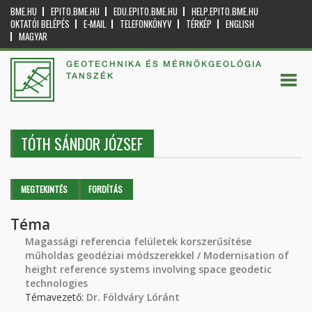
BME.HU
EPITO.BME.HU
EDU.EPITO.BME.HU
HELP.EPITO.BME.HU
OKTATÓI BELÉPÉS
E-MAIL
TELEFONKÖNYV
TÉRKÉP
ENGLISH
MAGYAR
GEOTECHNIKA ÉS MÉRNÖKGEOLÓGIA
TANSZÉK
TÓTH SÁNDOR JÓZSEF
Elsődleges fülek
MEGTEKINTÉS
(AKTÍV
FORDÍTÁS
FÜL)
Téma
Magassági referencia felületek korszerűsítése
műholdas geodéziai módszerekkel / Modernisation of
height reference systems involving space geodetic
technologies
Témavezető:
Dr. Földváry Lóránt