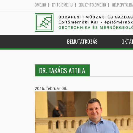
BME.HU
EPITO.BME.HU
EDU.EPITO.BME.HU
HELP.EPITO.B
BUDAPESTI MŰSZAKI ÉS GAZDA
Építőmérnöki Kar - építőmérnö
GEOTECHNIKA ÉS MÉRNÖKGEOLÓ
BEMUTATKOZÁS
OKTA
DR. TAKÁCS ATTILA
2016. február 08.