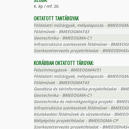
K. ép / mf. 20.
OKTATOTT TANTÁRGYAK
Földalatti műtárgyak, mélyalapozás - BMEEOGM
Földművek - BMEEOGMAT43
Geotechnika - BMEEOGMA-C1
Infrastruktúra szerkezetek földművei - BMEEO
Szerkezettervezés projektfeladat - BMEEODHAS
KORÁBBAN OKTATOTT TÁRGYAK:
Felszínmozgások - BMEEOGMAV51
Földalatti műtárgyak, mélyalapozás - BMEEOGM
Földművek - BMEEOGMAT43
Geodézia és térinformatika projektfeladat - 
Geotechnika - BMEEOGMA-C1
Geotechnika és mérnökgeológia projekt - BM
Infrastruktúra szerkezetek földművei - BMEEO
Közlekedési földművek és víztelenítése - BMEE
Mélyépítés projektfeladat - BMEEOGMA-CP
Szerkezettervezés projektfeladat - BMEEODHAS