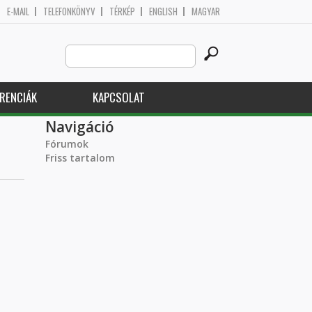
E-MAIL
TELEFONKÖNYV
TÉRKÉP
ENGLISH
MAGYAR
Search
Keresés űrlap
this
site
RENCIÁK
KAPCSOLAT
Navigáció
Fórumok
Friss tartalom