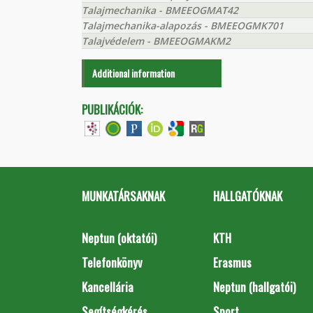
Talajmechanika - BMEEOGMAT42
Talajmechanika-alapozás - BMEEOGMK701
Talajvédelem - BMEEOGMAKM2
Additional information
PUBLIKÁCIÓK:
MUNKATÁRSAKNAK
HALLGATÓKNAK
Neptun (oktatói)
KTH
Telefonkönyv
Erasmus
Kancellária
Neptun (hallgatói)
Segítségkérés
Sport