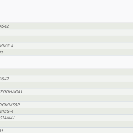
AS42
GMMG-4
41
AS42
BMEEODHAG41
EEOGMMS5P
GMMG-4
OGMAI41
41