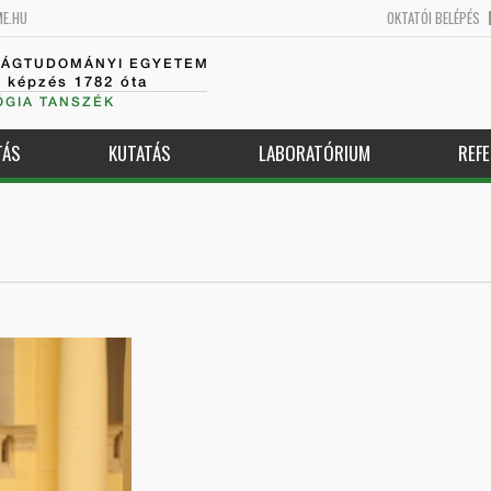
ME.HU
OKTATÓI BELÉPÉS
SÁGTUDOMÁNYI EGYETEM
k képzés 1782 óta
GIA TANSZÉK
TÁS
KUTATÁS
LABORATÓRIUM
REFE