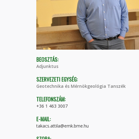
BEOSZTÁS:
Adjunktus
SZERVEZETI EGYSÉG:
Geotechnika és Mérnökgeológia Tanszék
TELEFONSZÁM:
+36 1 463 3007
E-MAIL:
takacs.attila@emk.bme.hu
SZOBA: