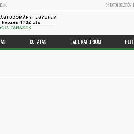
ME.HU
OKTATÓI BELÉPÉS
SÁGTUDOMÁNYI EGYETEM
k képzés 1782 óta
GIA TANSZÉK
TÁS
KUTATÁS
LABORATÓRIUM
REFE