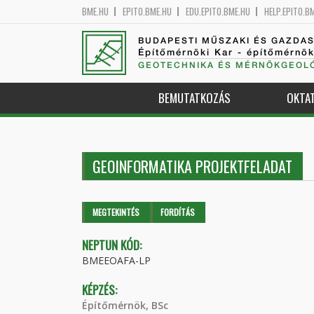
BME.HU
EPITO.BME.HU
EDU.EPITO.BME.HU
HELP.EPITO.B
BUDAPESTI MŰSZAKI ÉS GAZDA
Építőmérnöki Kar - építőmérnö
GEOTECHNIKA ÉS MÉRNÖKGEOLÓ
BEMUTATKOZÁS
OKTA
GEOINFORMATIKA PROJEKTFELADAT
Elsődleges fülek
MEGTEKINTÉS
(AKTÍV
FORDÍTÁS
FÜL)
NEPTUN KÓD:
BMEEOAFA-LP
KÉPZÉS:
Építőmérnök, BSc