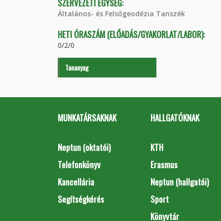
SZERVEZETI EGYSÉG:
Általános- és Felsőgeodézia Tanszék
HETI ÓRASZÁM (ELŐADÁS/GYAKORLAT/LABOR):
0/2/0
Tananyag
MUNKATÁRSAKNAK
HALLGATÓKNAK
Neptun (oktatói)
KTH
Telefonkönyv
Erasmus
Kancellária
Neptun (hallgatói)
Segítségkérés
Sport
Könyvtár