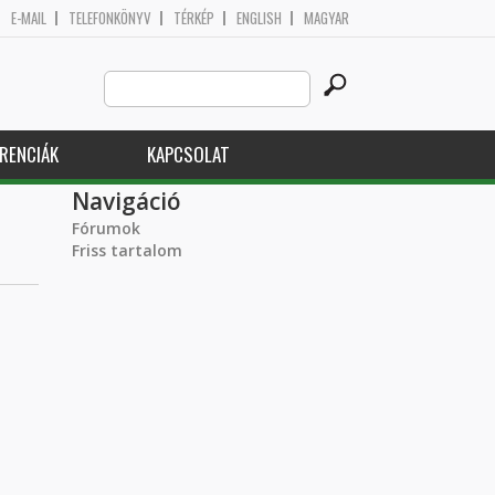
E-MAIL
TELEFONKÖNYV
TÉRKÉP
ENGLISH
MAGYAR
Search
Keresés űrlap
this
site
RENCIÁK
KAPCSOLAT
Navigáció
Fórumok
Friss tartalom