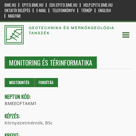
BME.HU
EPITO.BME.HU
EDU.EPITO.BME.HU
HELP.EPITO.BME.HU
OKTATÓI BELÉPÉS
E-MAIL
TELEFONKÖNYV
TÉRKÉP
ENGLISH
MAGYAR
GEOTECHNIKA ÉS MÉRNÖKGEOLÓGIA
TANSZÉK
MONITORING ÉS TÉRINFORMATIKA
Elsődleges fülek
MEGTEKINTÉS
(AKTÍV
FORDÍTÁS
FÜL)
NEPTUN KÓD:
BMEEOFTAKM1
KÉPZÉS:
Környezetmérnök, BSc
KREDIT: