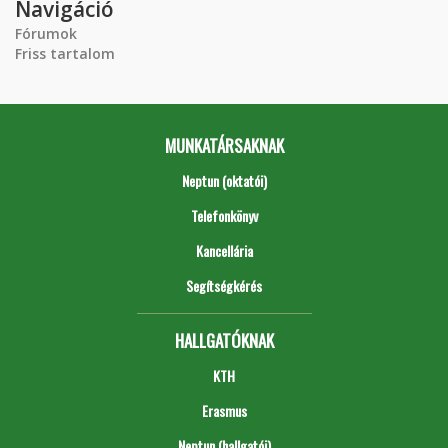
Navigáció
Fórumok
Friss tartalom
MUNKATÁRSAKNAK
Neptun (oktatói)
Telefonkönyv
Kancellária
Segítségkérés
HALLGATÓKNAK
KTH
Erasmus
Neptun (hallgatói)