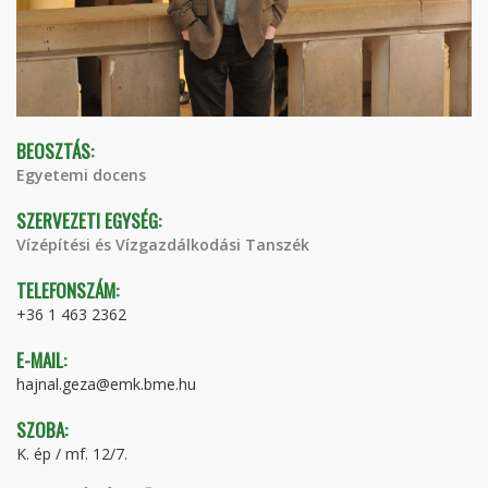
BEOSZTÁS:
Egyetemi docens
SZERVEZETI EGYSÉG:
Vízépítési és Vízgazdálkodási Tanszék
TELEFONSZÁM:
+36 1 463 2362
E-MAIL:
hajnal.geza@emk.bme.hu
SZOBA:
K. ép / mf. 12/7.