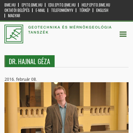
BME.HU
EPITO.BME.HU
EDU.EPITO.BME.HU
HELP.EPITO.BME.HU
OKTATÓI BELÉPÉS
E-MAIL
TELEFONKÖNYV
TÉRKÉP
ENGLISH
MAGYAR
GEOTECHNIKA ÉS MÉRNÖKGEOLÓGIA
TANSZÉK
DR. HAJNAL GÉZA
2016. február 08.