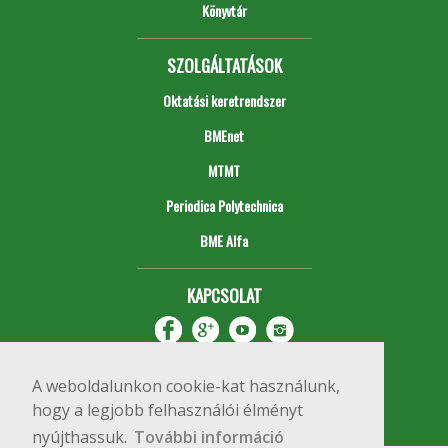
Könyvtár
SZOLGÁLTATÁSOK
Oktatási keretrendszer
BMEnet
MTMT
Periodica Polytechnica
BME Alfa
KAPCSOLAT
A weboldalunkon cookie-kat használunk,
hogy a legjobb felhasználói élményt
nyújthassuk.
További információ