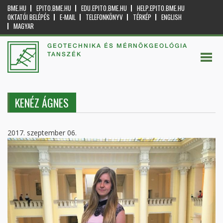
BME.HU
EPITO.BME.HU
EDU.EPITO.BME.HU
HELP.EPITO.BME.HU
OKTATÓI BELÉPÉS
E-MAIL
TELEFONKÖNYV
TÉRKÉP
ENGLISH
MAGYAR
GEOTECHNIKA ÉS MÉRNÖKGEOLÓGIA
TANSZÉK
KENÉZ ÁGNES
2017. szeptember 06.