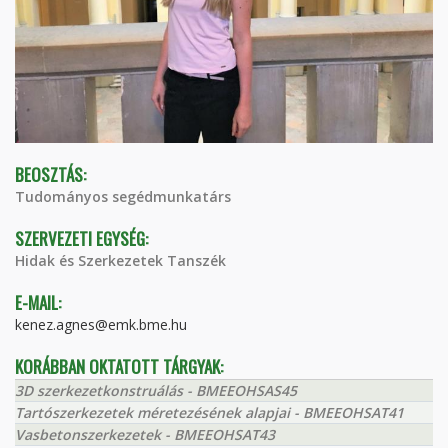
BEOSZTÁS:
Tudományos segédmunkatárs
SZERVEZETI EGYSÉG:
Hidak és Szerkezetek Tanszék
E-MAIL:
kenez.agnes@emk.bme.hu
KORÁBBAN OKTATOTT TÁRGYAK:
3D szerkezetkonstruálás - BMEEOHSAS45
Tartószerkezetek méretezésének alapjai - BMEEOHSAT41
Vasbetonszerkezetek - BMEEOHSAT43