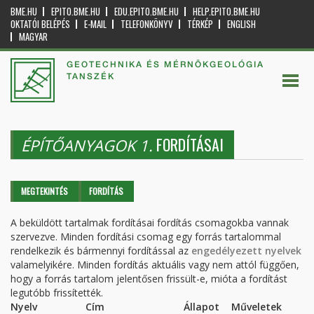
BME.HU
EPITO.BME.HU
EDU.EPITO.BME.HU
HELP.EPITO.BME.HU
OKTATÓI BELÉPÉS
E-MAIL
TELEFONKÖNYV
TÉRKÉP
ENGLISH
MAGYAR
GEOTECHNIKA ÉS MÉRNÖKGEOLÓGIA
TANSZÉK
FORDÍTÁSAI
ÉPÍTŐANYAGOK 1.
Elsődleges fülek
MEGTEKINTÉS
FORDÍTÁS
(AKTÍV
FÜL)
A beküldött tartalmak fordításai fordítás csomagokba vannak
szervezve. Minden fordítási csomag egy forrás tartalommal
rendelkezik és bármennyi fordítással az
engedélyezett nyelvek
valamelyikére. Minden fordítás aktuális vagy nem attól függően,
hogy a forrás tartalom jelentősen frissült-e, mióta a fordítást
legutóbb frissítették.
Nyelv
Cím
Állapot
Műveletek