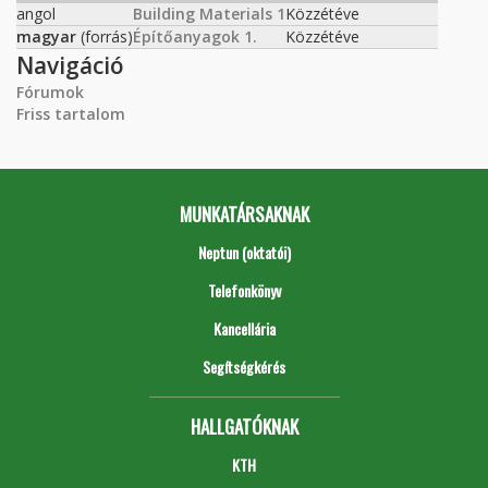
angol
Building Materials 1
Közzétéve
magyar
(forrás)
Építőanyagok 1.
Közzétéve
Navigáció
Fórumok
Friss tartalom
MUNKATÁRSAKNAK
Neptun (oktatói)
Telefonkönyv
Kancellária
Segítségkérés
HALLGATÓKNAK
KTH