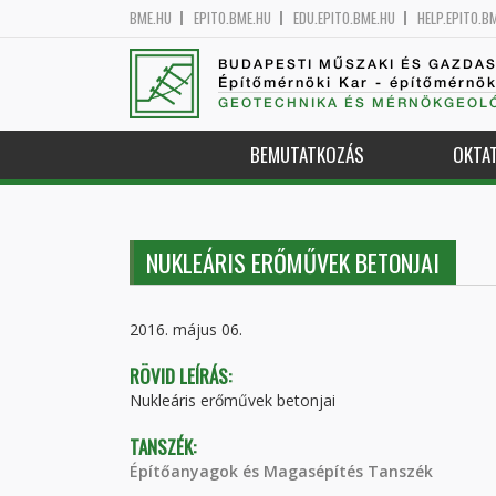
BME.HU
EPITO.BME.HU
EDU.EPITO.BME.HU
HELP.EPITO.B
BUDAPESTI MŰSZAKI ÉS GAZDA
Építőmérnöki Kar - építőmérnö
GEOTECHNIKA ÉS MÉRNÖKGEOLÓ
BEMUTATKOZÁS
OKTA
NUKLEÁRIS ERŐMŰVEK BETONJAI
2016. május 06.
RÖVID LEÍRÁS:
Nukleáris erőművek betonjai
TANSZÉK:
Építőanyagok és Magasépítés Tanszék