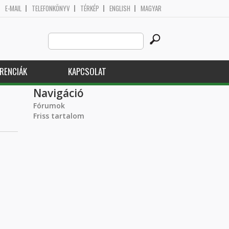
E-MAIL
TELEFONKÖNYV
TÉRKÉP
ENGLISH
MAGYAR
Search
Keresés űrlap
this
site
RENCIÁK
KAPCSOLAT
Navigáció
Fórumok
Friss tartalom