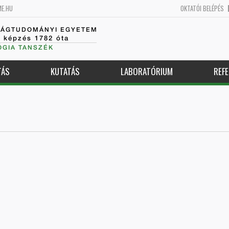
ME.HU
OKTATÓI BELÉPÉS
SÁGTUDOMÁNYI EGYETEM
k képzés 1782 óta
GIA TANSZÉK
TÁS
KUTATÁS
LABORATÓRIUM
REFE