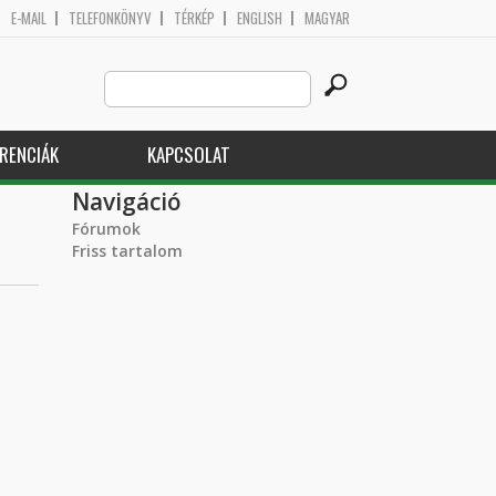
E-MAIL
TELEFONKÖNYV
TÉRKÉP
ENGLISH
MAGYAR
Search
Keresés űrlap
this
site
RENCIÁK
KAPCSOLAT
Navigáció
Fórumok
Friss tartalom