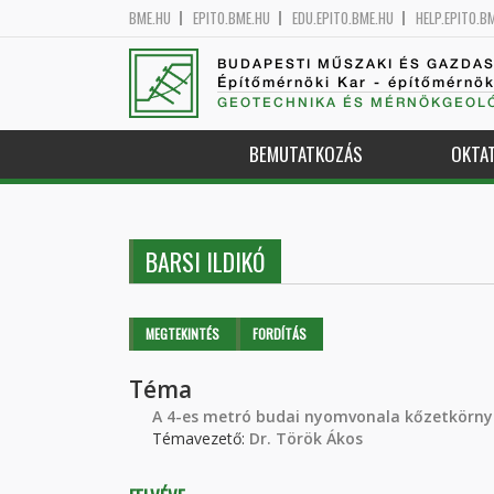
BME.HU
EPITO.BME.HU
EDU.EPITO.BME.HU
HELP.EPITO.B
BUDAPESTI MŰSZAKI ÉS GAZDA
Építőmérnöki Kar - építőmérnö
GEOTECHNIKA ÉS MÉRNÖKGEOLÓ
BEMUTATKOZÁS
OKTA
BARSI ILDIKÓ
Elsődleges fülek
MEGTEKINTÉS
(AKTÍV
FORDÍTÁS
FÜL)
Téma
A 4-es metró budai nyomvonala kőzetkörnye
Témavezető:
Dr. Török Ákos