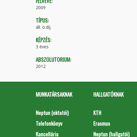
FELVÉVE:
2009
TÍPUS:
áll. ö.díj.
KÉPZÉS:
3 éves
ABSZOLUTORIUM:
2012
MUNKATÁRSAKNAK
HALLGATÓKNAK
Neptun (oktatói)
KTH
Telefonkönyv
Erasmus
Kancellária
Neptun (hallgatói)