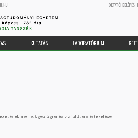
ME.HU
OKTATÓI BELÉPÉS
SÁGTUDOMÁNYI EGYETEM
k képzés 1782 óta
GIA TANSZÉK
TÁS
KUTATÁS
LABORATÓRIUM
REFE
zetének mérnökgeológiai és vízföldtani értékelése