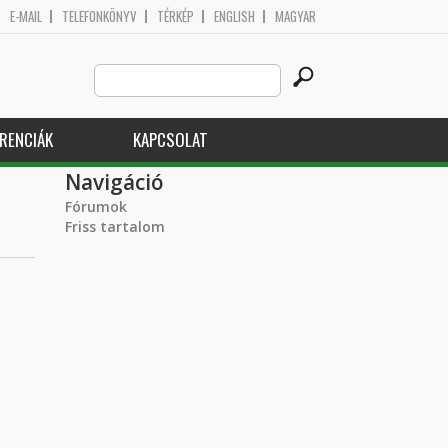
E-MAIL
TELEFONKÖNYV
TÉRKÉP
ENGLISH
MAGYAR
Search
Keresés űrlap
this
site
RENCIÁK
KAPCSOLAT
Navigáció
Fórumok
Friss tartalom