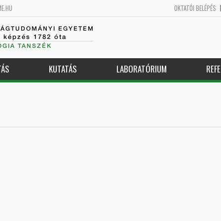
ME.HU
OKTATÓI BELÉPÉS
SÁGTUDOMÁNYI EGYETEM
k képzés 1782 óta
GIA TANSZÉK
TÁS
KUTATÁS
LABORATÓRIUM
REFE