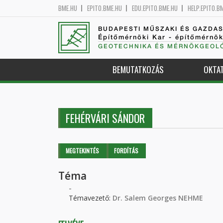
BME.HU
EPITO.BME.HU
EDU.EPITO.BME.HU
HELP.EPITO.B
BUDAPESTI MŰSZAKI ÉS GAZDA
Építőmérnöki Kar - építőmérnö
GEOTECHNIKA ÉS MÉRNÖKGEOLÓ
BEMUTATKOZÁS
OKTA
FEHÉRVÁRI SÁNDOR
Elsődleges fülek
MEGTEKINTÉS
(AKTÍV
FORDÍTÁS
FÜL)
Téma
-
Témavezető:
Dr. Salem Georges NEHME